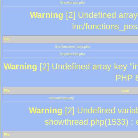
/showthread.php
Warning
[2] Undefined array 
inc/functions_pos
File
/inc/functions_post.php
/showthread.php
Warning
[2] Undefined array key "in
PHP 8
File
Line
/showthread.php
Warning
[2] Undefined variab
showthread.php(1533) : e
File