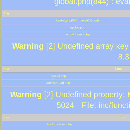
global.php(844) : eva
File
/global.php(844) : eval()'d code
/global.php
/showthread.php
Warning
[2] Undefined array key 
8.3
File
Line
/global.php
/showthread.php
Warning
[2] Undefined property: 
5024 - File: inc/func
File
Line
/inc/functions.php