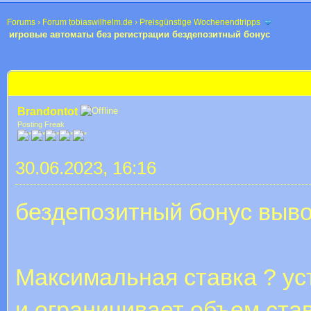
Forums
›
Forum tobiaswilhelm.de
›
Preisgünstige Wochenendtripps
игровые автоматы без регистрации бездепозитный бонус
 im Durchschnitt
игровые автоматы без регистрации бездепозитный бонус
Brandontot
Posting Freak
30.06.2023, 16:16
бездепозитный бонус выво
Максимальная ставка ? ус
и ограничивает объем став