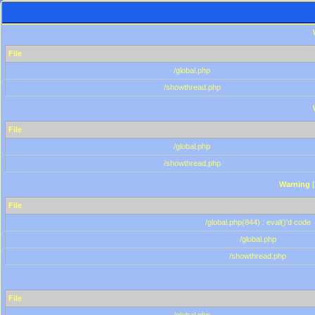
File
/global.php
/showthread.php
File
/global.php
/showthread.php
Warning
[
File
/global.php(844) : eval()'d code
/global.php
/showthread.php
File