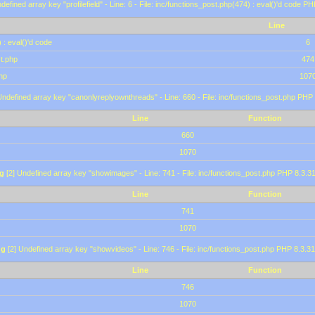
defined array key "profilefield" - Line: 6 - File: inc/functions_post.php(474) : eval()'d code P
Line
 : eval()'d code
6
st.php
474
hp
107
Undefined array key "canonlyreplyownthreads" - Line: 660 - File: inc/functions_post.php PHP 
Line
Function
660
1070
g
[2] Undefined array key "showimages" - Line: 741 - File: inc/functions_post.php PHP 8.3.31
Line
Function
741
1070
ng
[2] Undefined array key "showvideos" - Line: 746 - File: inc/functions_post.php PHP 8.3.31
Line
Function
746
1070