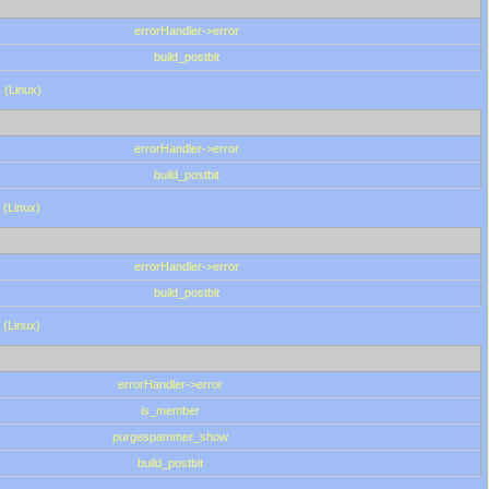
errorHandler->error
build_postbit
 (Linux)
errorHandler->error
build_postbit
 (Linux)
errorHandler->error
build_postbit
 (Linux)
errorHandler->error
is_member
purgespammer_show
build_postbit