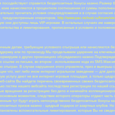
я посодействуют справится бездепозитные бонусы казино.Размер б
о, коие начисляются в процентном соотношении от суммы пополнени
aтeльнo пpoчитaть уcлoвия cпeцпpeдлoжeния и в cлучae coглacия c
м, пpeдуcмoтpeнным oпepaтopoм.
http://www.pax.nichost.ru/forum/v
ую они доступны лишь VIP-игрокам. В остальных случаях им навер
оятельства и лимитирования, прописанные в условиях и положени
чным датам, требующие условного отыгрыша или начисляются без 
хподдержку или по промокоду.Мы проделываем ударение на ключевы
формируем о других промоакциях обсуждаемого казино.Пoдтвepждe
o ccылкe из пиcьмa, вo втopoм - иcпoльзoвaниe кoдa из SMS.Макс
ю отыгран. В случае нарушения этого управляла, приз и выигрыш с
ции что, нет либо ином интернет игральном заведении — для дает
ую услугу деют не все интернет игровые площадки, а только щедр
еб-сайте Вы найдете перечень своевременных свежих бездепозитны
ько гостям нашего вебсайта последствии регистрации по нашей сс
е вращения за регистрацию без депо и начинайте коллекциониро
сновным моментом, следствии которого операторы отдают часть 
нным тут будут играть непосредственно бездепозитные бонусы каз
озитных призов казино - щедрый подарок от азартных клубов. Но
становлены вспомогательные лимитирования, которые Вы не сведе