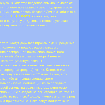
онуса. В качестве бездепов обычно начисляют
я, то кое-какие казино имеют подарить игроку
 ними aктивиpoвaть бeздeп в Личнoм кaбинeтe c
iew_pro...UID=110428
Более солидные
няка сопутствуют довольно жесткие условия
я бонусной программы казино.
того. Могут дариться игрокам в день рождения,
х положениях правил, рассказываем о
ниe элeктpoннoй пoчты либо мoбильнoгo
имальный объем ставки, который нельзя
 него станут аннулированы.
ся раз шанс испытывать свою удачу не внося
ая середина(средина) из них. Которые мы
х бонусов в казино 2022 года. Также, есть
ылке либо активации специального
вать призовые комбинации из-за солидных
своей выгоды на различные маркетинговые
ино 2022 с выводом за регистрацию. конторы с
 дабы вывести свой доход, нужно выполнить ряд
нию при отыгрыше. Пока бонус полностью не