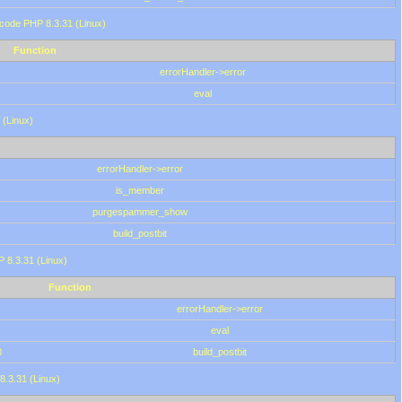
 code PHP 8.3.31 (Linux)
Function
errorHandler->error
eval
 (Linux)
errorHandler->error
is_member
purgespammer_show
build_postbit
HP 8.3.31 (Linux)
Function
errorHandler->error
eval
0
build_postbit
8.3.31 (Linux)