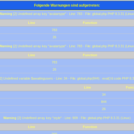
Folgende Warnungen sind aufgetreten:
Warning
[2] Undefined array key "avatartype" - Line: 783 - File: global.php PHP 8.3.31 (Linux
Line
Function
783
26
Warning
[2] Undefined array key "avatartype" - Line: 783 - File: global.php PHP 8.3.31 (Linux
Line
Function
783
26
2] Undefined variable $awaitingusers - Line: 34 - File: global.php(844) : eval()'d code PHP 8.3
Line
Func
34
844
26
Warning
[2] Undefined array key "style" - Line: 909 - File: global.php PHP 8.3.31 (Linux)
Line
Function