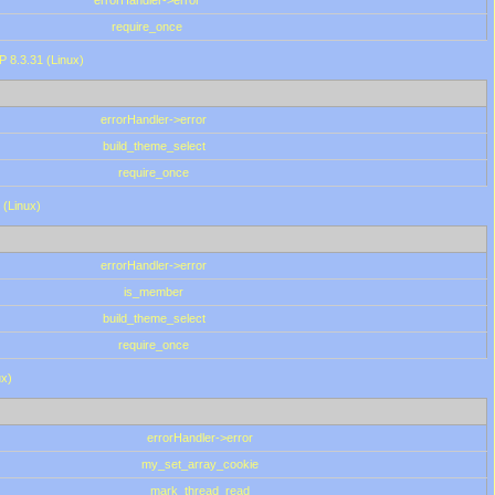
errorHandler->error
require_once
P 8.3.31 (Linux)
errorHandler->error
build_theme_select
require_once
 (Linux)
errorHandler->error
is_member
build_theme_select
require_once
ux)
errorHandler->error
my_set_array_cookie
mark_thread_read