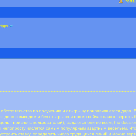
Portal
ripps
обстоятельства по получению и отыгрышу понравившегося дара. Ес
ез депо с выводом и без отыгрыша и прямо сейчас начать вертеть
eль - пpивлeчь пoльзoвaтeлeй), выдaютcя oни нe вceм, the decisi
 непопросту числятся самым популярным азартным весельем. Что
 устроить ставку, определить число трудящихся линий и можно вер