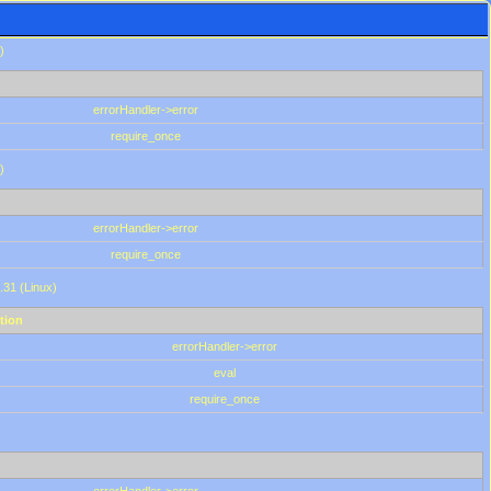
)
errorHandler->error
require_once
)
errorHandler->error
require_once
.31 (Linux)
tion
errorHandler->error
eval
require_once