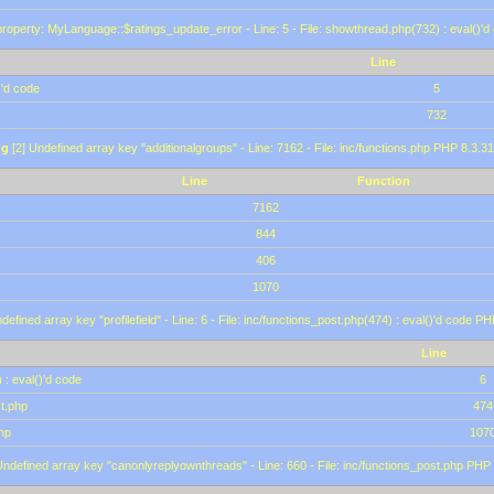
roperty: MyLanguage::$ratings_update_error - Line: 5 - File: showthread.php(732) : eval()'d
Line
)'d code
5
732
ng
[2] Undefined array key "additionalgroups" - Line: 7162 - File: inc/functions.php PHP 8.3.31
Line
Function
7162
844
406
1070
defined array key "profilefield" - Line: 6 - File: inc/functions_post.php(474) : eval()'d code P
Line
 : eval()'d code
6
st.php
474
hp
107
Undefined array key "canonlyreplyownthreads" - Line: 660 - File: inc/functions_post.php PHP 