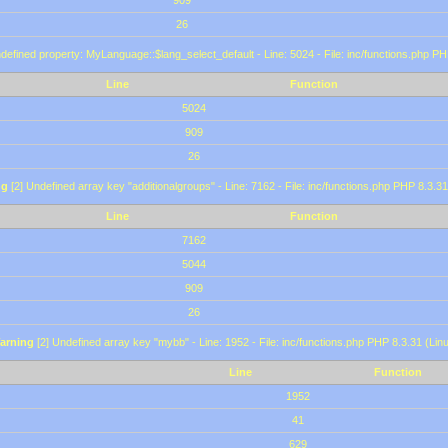
909
26
defined property: MyLanguage::$lang_select_default - Line: 5024 - File: inc/functions.php PH
Line
Function
5024
909
26
ng
[2] Undefined array key "additionalgroups" - Line: 7162 - File: inc/functions.php PHP 8.3.31
Line
Function
7162
5044
909
26
arning
[2] Undefined array key "mybb" - Line: 1952 - File: inc/functions.php PHP 8.3.31 (Lin
Line
Function
1952
41
629