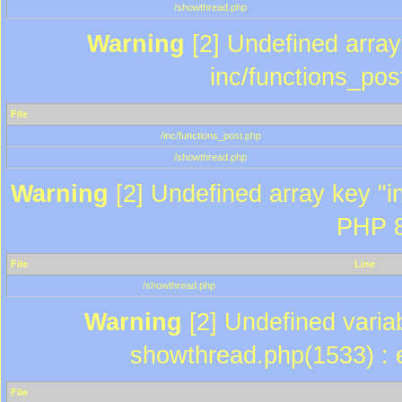
/showthread.php
Warning
[2] Undefined array 
inc/functions_pos
File
/inc/functions_post.php
/showthread.php
Warning
[2] Undefined array key "in
PHP 8
File
Line
/showthread.php
Warning
[2] Undefined variab
showthread.php(1533) : e
File