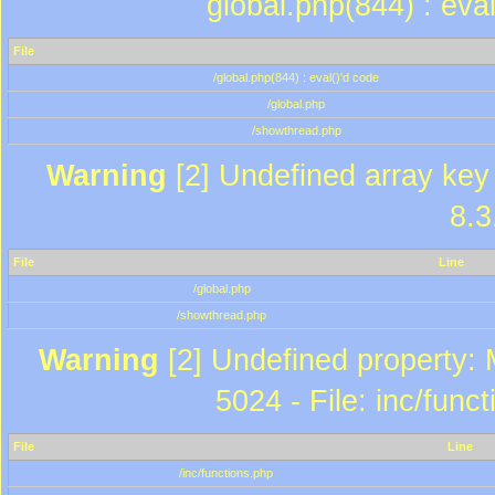
global.php(844) : eva
File
/global.php(844) : eval()'d code
/global.php
/showthread.php
Warning
[2] Undefined array key 
8.3
File
Line
/global.php
/showthread.php
Warning
[2] Undefined property: 
5024 - File: inc/func
File
Line
/inc/functions.php