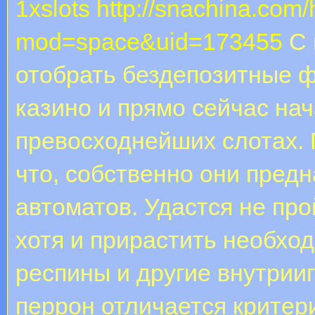
1xslots
http://snachina.com
mod=space&uid=173455
С 
отобрать бездепозитные ф
казино и прямо сейчас нач
превосходнейших слотах. 
что, собственно они пред
автоматов. Удастся не пр
хотя и прирастить необхо
респины и другие внутрии
перрон отличается критер