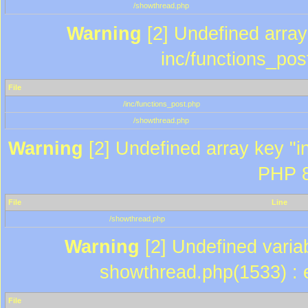
/showthread.php
Warning
[2] Undefined array 
inc/functions_pos
File
/inc/functions_post.php
/showthread.php
Warning
[2] Undefined array key "in
PHP 8
File
Line
/showthread.php
Warning
[2] Undefined variab
showthread.php(1533) : e
File