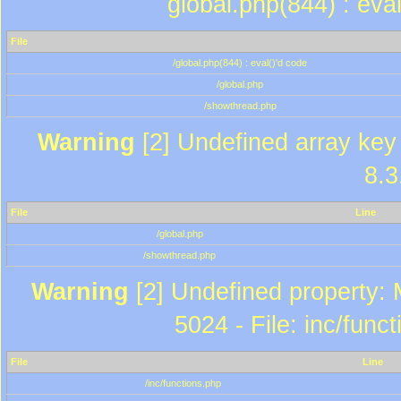
global.php(844) : eva
File
/global.php(844) : eval()'d code
/global.php
/showthread.php
Warning
[2] Undefined array key 
8.3
File
Line
/global.php
/showthread.php
Warning
[2] Undefined property: 
5024 - File: inc/func
File
Line
/inc/functions.php