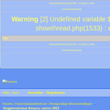
/showthread.php(1533) : eval()'d code
/showthread.php
Warning
[2] Undefined variable $
showthread.php(1533) : e
File
/showthread.php(1533) : eval()'d code
/showthread.php
Hallo, Gast!
Anmelden
Registrieren
Forums
›
Forum tobiaswilhelm.de
›
Preisgünstige Wochenendtripps
бездепозитные бонусы casino 2023