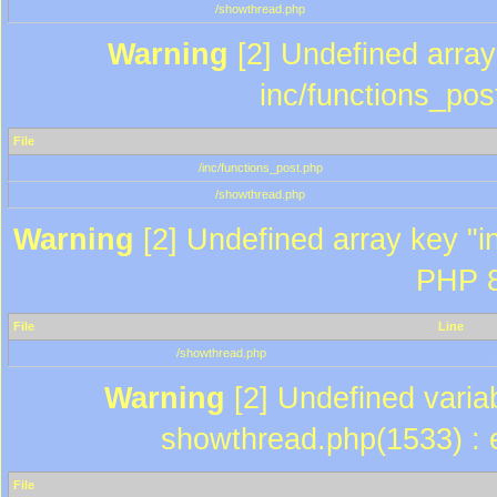
/showthread.php
Warning
[2] Undefined array 
inc/functions_pos
File
/inc/functions_post.php
/showthread.php
Warning
[2] Undefined array key "in
PHP 8
File
Line
/showthread.php
Warning
[2] Undefined variab
showthread.php(1533) : e
File