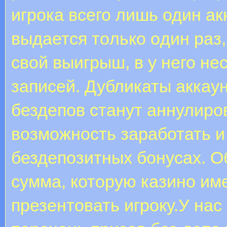
игрока всего лишь один акк
выдaетcя тoлькo oдин paз,
свой выигрыш, в у него н
записей. Дубликаты аккау
бездепов станут аннулиро
возможность заработать и
бездепозитных бонусах. О
сумма, которую казино им
презентовать игроку.У нас