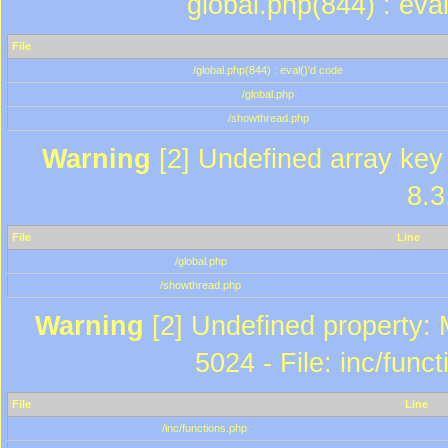
global.php(844) : eva
File
/global.php(844) : eval()'d code
/global.php
/showthread.php
Warning
[2] Undefined array key 
8.3
File
Line
/global.php
/showthread.php
Warning
[2] Undefined property: 
5024 - File: inc/func
File
Line
/inc/functions.php