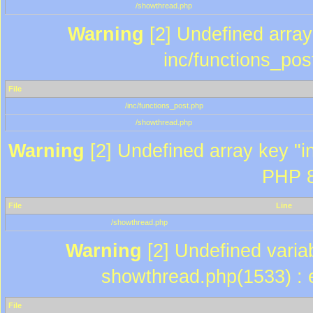
/showthread.php
Warning
[2] Undefined array 
inc/functions_pos
File
/inc/functions_post.php
/showthread.php
Warning
[2] Undefined array key "in
PHP 8
File
Line
/showthread.php
Warning
[2] Undefined variab
showthread.php(1533) : e
File