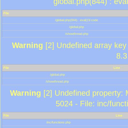
global.php(844) : eva
File
/global.php(844) : eval()'d code
/global.php
/showthread.php
Warning
[2] Undefined array key 
8.3
File
Line
/global.php
/showthread.php
Warning
[2] Undefined property: 
5024 - File: inc/func
File
Line
/inc/functions.php