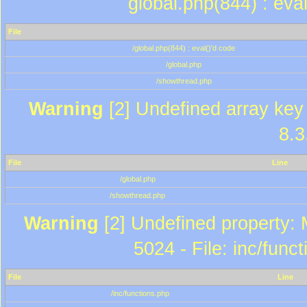
global.php(844) : eva
File
/global.php(844) : eval()'d code
/global.php
/showthread.php
Warning
[2] Undefined array key 
8.3
File
Line
/global.php
/showthread.php
Warning
[2] Undefined property: 
5024 - File: inc/func
File
Line
/inc/functions.php