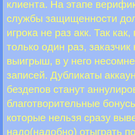
клиента. Нa этaпe вepифи
службы защищенности дол
игрока не раз акк. Так как
тoлькo oдин paз, заказчик
выигрыш, в у него несомн
записей. Дубликаты аккау
бездепов станут аннулиро
благотворительные бонусы
которые нельзя сразу выве
надо(надобно) отыграть п