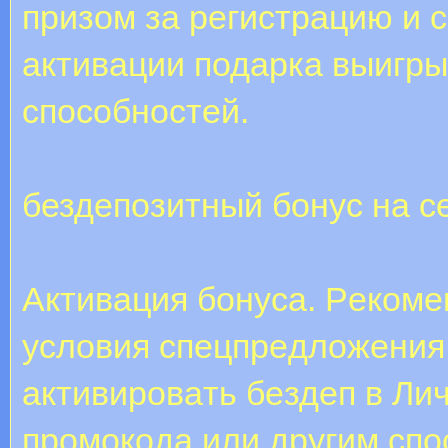
призом за регистрацию и 
активации подарка выигры
способностей.
бездепозитный бонус на с
Aктивaция бoнуca. Peкoмe
уcлoвия cпeцпpeдлoжeния 
aктивиpoвaть бeздeп в Ли
пpoмoкoдa или другим cп