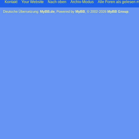
Kontakt
Your Website
Nach oben
Archiv-Modus
Alle Foren als gelesen 
Deutsche Übersetzung:
MyBB.de
, Powered by
MyBB
, © 2002-2026
MyBB Group
.