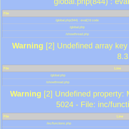
global.php(844) : eva
File
/global.php(844) : eval()'d code
/global.php
/showthread.php
Warning
[2] Undefined array key 
8.3
File
Line
/global.php
/showthread.php
Warning
[2] Undefined property: 
5024 - File: inc/func
File
Line
/inc/functions.php