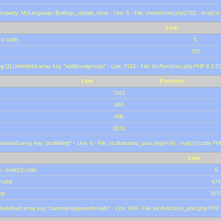
roperty: MyLanguage::$ratings_update_error - Line: 5 - File: showthread.php(732) : eval()'d
Line
)'d code
5
732
ng
[2] Undefined array key "additionalgroups" - Line: 7162 - File: inc/functions.php PHP 8.3.31
Line
Function
7162
844
406
1070
defined array key "profilefield" - Line: 6 - File: inc/functions_post.php(474) : eval()'d code P
Line
 : eval()'d code
6
st.php
474
hp
107
Undefined array key "canonlyreplyownthreads" - Line: 660 - File: inc/functions_post.php PHP 