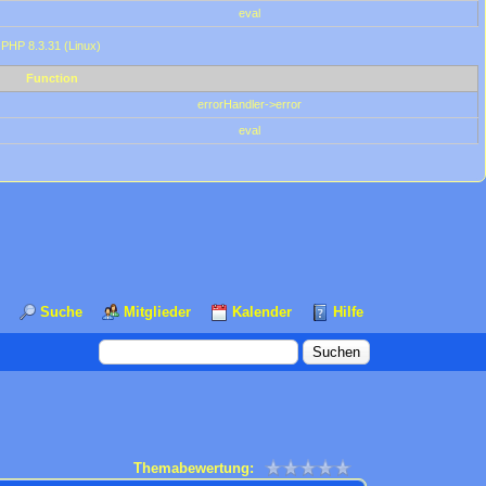
eval
 PHP 8.3.31 (Linux)
Function
errorHandler->error
eval
Suche
Mitglieder
Kalender
Hilfe
Themabewertung: