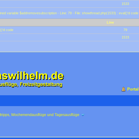
1533
ined variable $addremovesubscription - Line: 79 - File: showthread.php(1533) : eval()'d code
Line
()'d code
79
1533
Portal
ztripps, Wochenendausflüge und Tagesausflüge