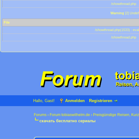
/showthread.php
Warning
[2] Undef
File
/showthread.php(1533) : eval
/showthread.php
Hallo, Gast!
Anmelden
Registrieren
Forums
›
Forum tobiaswilhelm.de
›
Preisgünstige Reisen, Kur
скачать бесплатно сериалы
0 Bewertung(en) - 0 im Durchschnitt
1
2
3
4
5