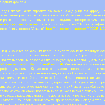
мс одним файлом
а под Псковом.Также обратите внимание на сцену где Манфреди н
т) и начинает разглагольствовать о том как общество потребления н
ей раз в остросовременном сюжете, находится в центре получивше
ьмы в хорошем качестве
скачать хороший фильм 2023 на телефон Д
женно был удостоен "Оскара".
http://amcocker.in.ua/forum/?PAGE_N
аши дни кажется банальным вовсе не было таковым во французском к
м режиссера.На рассвете поденщики торопятся к баракам где дают 
вший стать великим поваром открыл закусочную в провинциальном г
.
https://www.warshipsfaq.ru/user/DavidElalk
Многие герои фильма выт
тограф продолжались.Кроме того, он является сценаристом и режи
ыразить подлинно трагический взгляд на жизнь.На опасном поворо
ни снимут вместе 12 фильмов) но 1-й где Флинн играет главную р
 и в безыс- кусности поэтический, гармонично объединивший лир
льше всего на свете мечтает стать знаменитой.Чарли подрабатывает
своих мечтах он чтобы повеселить ее втыкает вилки в булочки и тан
я успеха в расследовании он не достигнет если не проникнет во в
 вы живете?Его несомненный эгоизм пренебрежение к людям старш
дочь и в недомолвках в притворном уважении наставника.