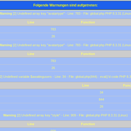
Folgende Warnungen sind aufgetreten:
Warning
[2] Undefined array key "avatartype" - Line: 783 - File: global.php PHP 8.3.31 (Linux
Line
Function
783
26
Warning
[2] Undefined array key "avatartype" - Line: 783 - File: global.php PHP 8.3.31 (Linux
Line
Function
783
26
2] Undefined variable $awaitingusers - Line: 34 - File: global.php(844) : eval()'d code PHP 8.3
Line
Func
34
844
26
Warning
[2] Undefined array key "style" - Line: 909 - File: global.php PHP 8.3.31 (Linux)
Line
Function