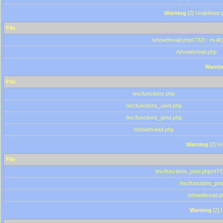
Warning
[2] Undefined p
File
/showthread.php(732) : eval(
/showthread.php
Warni
File
/inc/functions.php
/inc/functions_user.php
/inc/functions_post.php
/showthread.php
Warning
[2] Un
File
/inc/functions_post.php(474)
/inc/functions_po
/showthread.p
Warning
[2] 