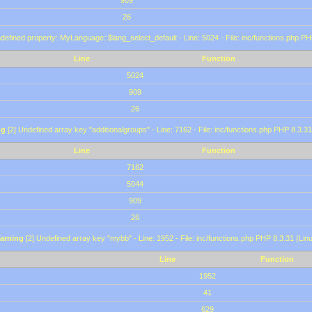
909
26
defined property: MyLanguage::$lang_select_default - Line: 5024 - File: inc/functions.php PH
Line
Function
5024
909
26
ng
[2] Undefined array key "additionalgroups" - Line: 7162 - File: inc/functions.php PHP 8.3.31
Line
Function
7162
5044
909
26
arning
[2] Undefined array key "mybb" - Line: 1952 - File: inc/functions.php PHP 8.3.31 (Lin
Line
Function
1952
41
629