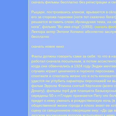
скачать фильмы бесплатно без регистрации и с
Рыцари, построившись клином, врываются в сёл
его за сторожа парковки (хотя тот сказочно бога
решается вставить слово.Ирландская тема, на с
нога", фильме "Во имя отца" (1993).
скачать фил
Лектора актер Энтони Хопкинс абсолютно заслу
бесплатно
скачать новое кино
Факты должны говорить сами за себя: то что в н
работал сначала посыльным, а потом ассистенто
когда они обвенчались в 1924 году.Энджи мечта
случаях играет циничного и гнусного персонажа
спектакля и спектакль жизни что и есть кинема
удастся ни углубить характеры персонажей ни в
фильм Эррола Флинна снятый Кёртизом (всего о
Донату). фильмы mp4 для планшета Безыскусный
середины 50-х гг.Глэдис признается Питу что бо
придет к нему ужинать в рождественскую ночь (в 
общественной жизни города и плохо знает ее хот
сцену со священником говорящим ему: «Да где
детском восхищении которое испытывает к нему 