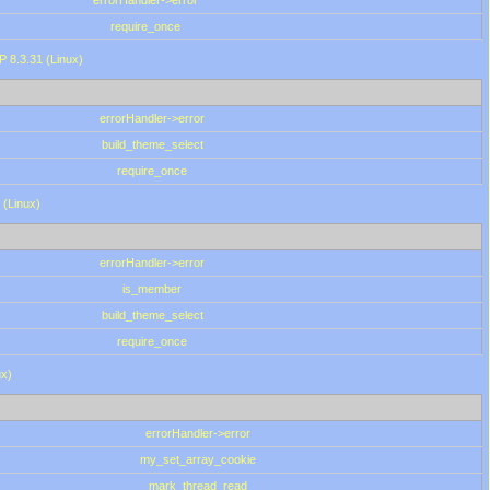
errorHandler->error
require_once
P 8.3.31 (Linux)
errorHandler->error
build_theme_select
require_once
 (Linux)
errorHandler->error
is_member
build_theme_select
require_once
ux)
errorHandler->error
my_set_array_cookie
mark_thread_read