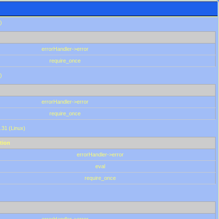
)
errorHandler->error
require_once
)
errorHandler->error
require_once
.31 (Linux)
tion
errorHandler->error
eval
require_once