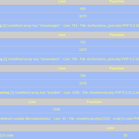
Line
Function
660
1070
g
[2] Undefined array key "showimages" - Line: 741 - File: inc/functions_post.php PHP 8.3.31
Line
Function
741
1070
ng
[2] Undefined array key "showvideos" - Line: 746 - File: inc/functions_post.php PHP 8.3.31
Line
Function
746
1070
rning
[2] Undefined array key "invisible" - Line: 1506 - File: showthread.php PHP 8.3.31 (Lin
Line
Function
1506
defined variable $threadnotesbox - Line: 30 - File: showthread.php(1533) : eval()'d code PH
Line
()'d code
30