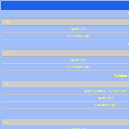
File
/global.php
/showthread.php
File
/global.php
/showthread.php
Warning
[
File
/global.php(844) : eval()'d code
/global.php
/showthread.php
File