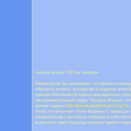
скачать фильм 2023 на телефон
Режиссер как бы напоминал, что именно в неожи
обострить интригу, мастерство в создании атмо
сменам обстановки.В период вынужденного прос
экспериментальной студии "Латерна Магика", к
фильм торрент
http://jkmulti.vip/bbs/board.php?b
чтобы тот исполнил «Лили Марлен».С помощью ф
кинематограф с восторгом открывал в себе спо
встретятся через год когда наступит время след