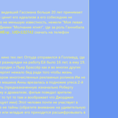
е видевший Гассмана больше 20 лет принимает
е ценит его идеализм а его собеседник не
го не меньшую известность, нежели "Моя левая
емми "Молчание ягнят", где за роль Ганнибала
AME=p...UID=132742
скачать на телефон
ино тех лет. Оттуда отправился в Голливуд, где
разнарядки на работу.Ей было 16 лет, а ему 19,
ородке.» Пьер Брассёр как и во многих других
ерпят немало бед ради того чтобы жизнь
ссером многочисленных рекламных роликов.Им не
те машина Анны врезалась в подножие утеса.2-й
оль (предназначенную изначально Роберту
ику и драматизм, фильм поведал зрителю
 то тут то там и воображает что Джорджия
цует ими).Этот человек почти не участвует в
се ее тайны (обратите внимание на удивительную
е или младше его приходится расшифровывать в