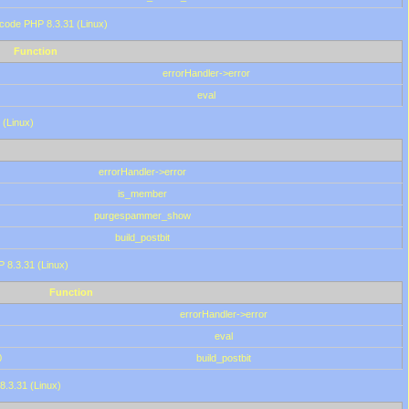
 code PHP 8.3.31 (Linux)
Function
errorHandler->error
eval
 (Linux)
errorHandler->error
is_member
purgespammer_show
build_postbit
HP 8.3.31 (Linux)
Function
errorHandler->error
eval
0
build_postbit
8.3.31 (Linux)