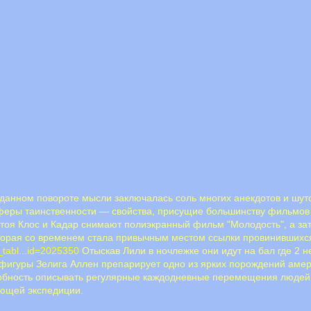
данном повороте мысли заключалась соль многих анекдотов и шуто
сферы таинственности — свойства, присущие большинству фильмов
тоя Клос и Кадар снимают полиэкранный фильм "Молодость", а зат
оторая со временем стала привычным местом ссылки провинившихся
o_tabl...id=2025350
Отыскав Лили в ночлежке они идут на бал где 2 
игуры Зелига Аллен препарирует одно из ярких порождений америк
собность описывать регулярные каждодневные перемещения людей 
ующей экспедиции.