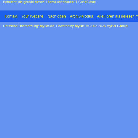
Benutzer, die gerade dieses Thema anschauen: 1 Gast/Gäste
Kontakt
Your Website
Nach oben
Archiv-Modus
Alle Foren als gelesen 
Deutsche Übersetzung:
MyBB.de
, Powered by
MyBB
, © 2002-2026
MyBB Group
.