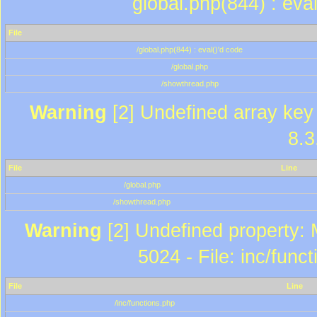
global.php(844) : eva
File
/global.php(844) : eval()'d code
/global.php
/showthread.php
Warning
[2] Undefined array key 
8.3
File
Line
/global.php
/showthread.php
Warning
[2] Undefined property: 
5024 - File: inc/func
File
Line
/inc/functions.php