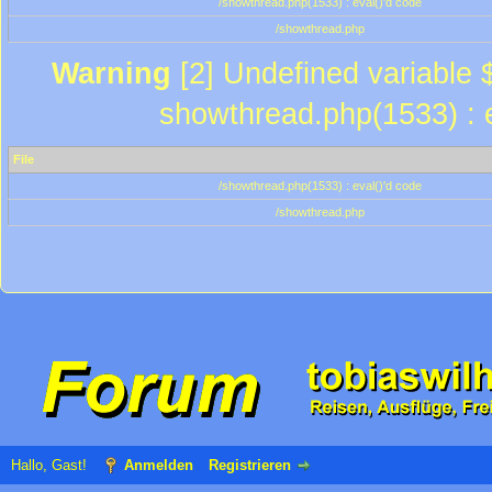
/showthread.php(1533) : eval()'d code
/showthread.php
Warning
[2] Undefined variable $
showthread.php(1533) : e
File
/showthread.php(1533) : eval()'d code
/showthread.php
Hallo, Gast!
Anmelden
Registrieren