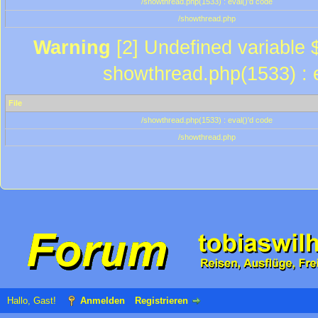
/showthread.php(1533) : eval()'d code
/showthread.php
Warning
[2] Undefined variable $
showthread.php(1533) : e
File
/showthread.php(1533) : eval()'d code
/showthread.php
Hallo, Gast!
Anmelden
Registrieren