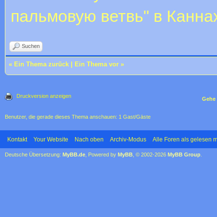
пальмовую ветвь" в Каннах 
Suchen
«
Ein Thema zurück
|
Ein Thema vor
»
Druckversion anzeigen
Gehe 
Benutzer, die gerade dieses Thema anschauen: 1 Gast/Gäste
Kontakt
Your Website
Nach oben
Archiv-Modus
Alle Foren als gelesen 
Deutsche Übersetzung:
MyBB.de
, Powered by
MyBB
, © 2002-2026
MyBB Group
.