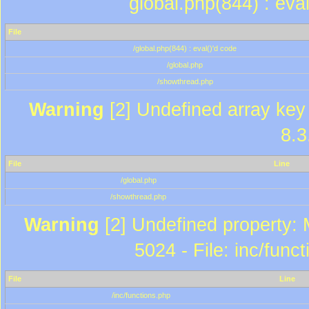
global.php(844) : eva
File
/global.php(844) : eval()'d code
/global.php
/showthread.php
Warning
[2] Undefined array key 
8.3
File
Line
/global.php
/showthread.php
Warning
[2] Undefined property: 
5024 - File: inc/func
File
Line
/inc/functions.php