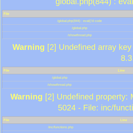
global.php(844) : eva
File
/global.php(844) : eval()'d code
/global.php
/showthread.php
Warning
[2] Undefined array key 
8.3
File
Line
/global.php
/showthread.php
Warning
[2] Undefined property: 
5024 - File: inc/func
File
Line
/inc/functions.php