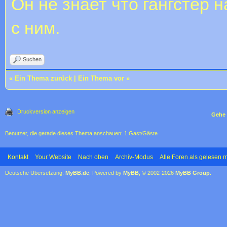
Он не знает что гангстер 
с ним.
Suchen
«
Ein Thema zurück
|
Ein Thema vor
»
Druckversion anzeigen
Gehe 
Benutzer, die gerade dieses Thema anschauen: 1 Gast/Gäste
Kontakt
Your Website
Nach oben
Archiv-Modus
Alle Foren als gelesen 
Deutsche Übersetzung:
MyBB.de
, Powered by
MyBB
, © 2002-2026
MyBB Group
.