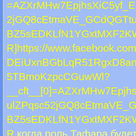
=AZXrMHw7EpjhsXiC5yf_
2jGQ8cEtmaVE_GCdQGTtu
BZ5sEDKLfN1YGxtMXF2K
R]https://www.facebook.com
DEiUxnBGbLqR51RgxD8an
5TBmoKzpcCGuwWl?
__cft__[0]=AZXrMHw7Epj
ulZPqsc52jGQ8cEtmaVE_
BZ5sEDKLfN1YGxtMXF2K
R
когда роль Тафара будет