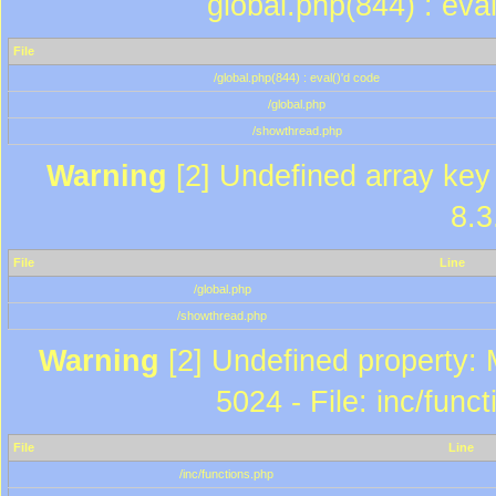
global.php(844) : eva
File
/global.php(844) : eval()'d code
/global.php
/showthread.php
Warning
[2] Undefined array key 
8.3
File
Line
/global.php
/showthread.php
Warning
[2] Undefined property: 
5024 - File: inc/func
File
Line
/inc/functions.php