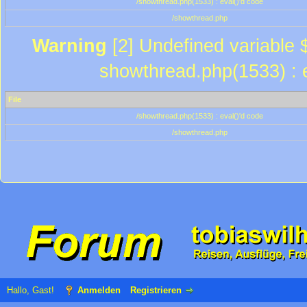
/showthread.php(1533) : eval()'d code
/showthread.php
Warning
[2] Undefined variable $
showthread.php(1533) : e
File
/showthread.php(1533) : eval()'d code
/showthread.php
Hallo, Gast!
Anmelden
Registrieren