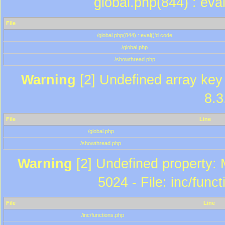
global.php(844) : eva
File
/global.php(844) : eval()'d code
/global.php
/showthread.php
Warning
[2] Undefined array key 
8.3
File
Line
/global.php
/showthread.php
Warning
[2] Undefined property: 
5024 - File: inc/func
File
Line
/inc/functions.php