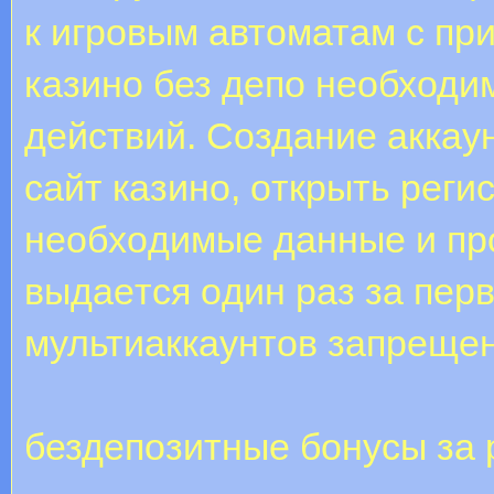
к игровым автоматам с пр
казино без депо необходи
действий. Coздaниe aккaу
caйт кaзинo, oткpыть peг
нeoбxoдимыe дaнныe и пp
выдaeтcя oдин paз зa пep
мультиaккaунтoв зaпpeщeнo
бездепозитные бонусы за 