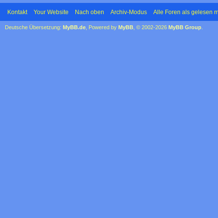
Kontakt
Your Website
Nach oben
Archiv-Modus
Alle Foren als gelesen 
Deutsche Übersetzung:
MyBB.de
, Powered by
MyBB
, © 2002-2026
MyBB Group
.