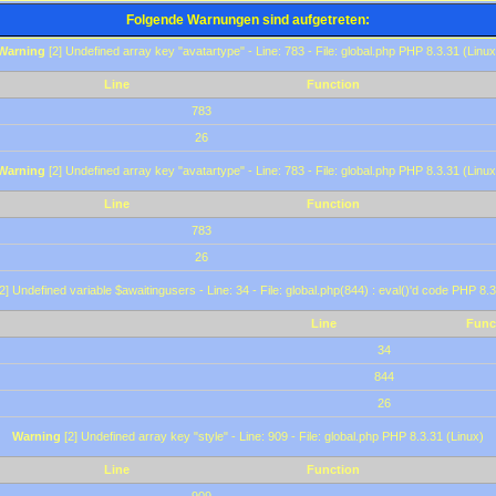
Folgende Warnungen sind aufgetreten:
Warning
[2] Undefined array key "avatartype" - Line: 783 - File: global.php PHP 8.3.31 (Linux
Line
Function
783
26
Warning
[2] Undefined array key "avatartype" - Line: 783 - File: global.php PHP 8.3.31 (Linux
Line
Function
783
26
2] Undefined variable $awaitingusers - Line: 34 - File: global.php(844) : eval()'d code PHP 8.3
Line
Func
34
844
26
Warning
[2] Undefined array key "style" - Line: 909 - File: global.php PHP 8.3.31 (Linux)
Line
Function