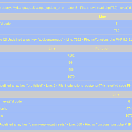
roperty: MyLanguage::$ratings_update_error - Line: 5 - File: showthread.php(732) : eval()'d
Line
)'d code
5
732
ng
[2] Undefined array key "additionalgroups" - Line: 7162 - File: inc/functions.php PHP 8.3.31
Line
Function
7162
844
406
1070
defined array key "profilefield" - Line: 6 - File: inc/functions_post.php(474) : eval()'d code P
Line
 : eval()'d code
6
st.php
474
hp
107
Undefined array key "canonlyreplyownthreads" - Line: 660 - File: inc/functions_post.php PHP 