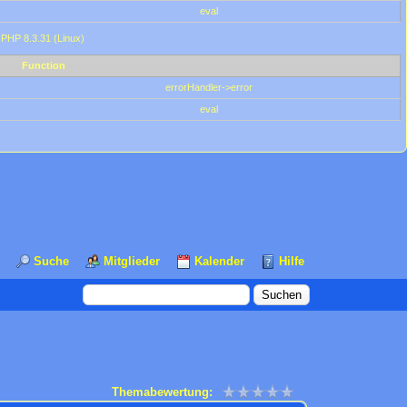
eval
 PHP 8.3.31 (Linux)
Function
errorHandler->error
eval
Suche
Mitglieder
Kalender
Hilfe
Themabewertung: