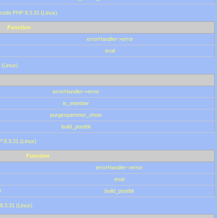
 code PHP 8.3.31 (Linux)
Function
errorHandler->error
eval
 (Linux)
errorHandler->error
is_member
purgespammer_show
build_postbit
HP 8.3.31 (Linux)
Function
errorHandler->error
eval
0
build_postbit
8.3.31 (Linux)