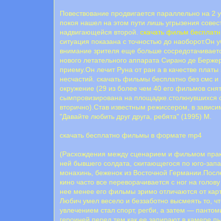
Повествование продвигается параллельно на 2 
покоя нашел на этом пути лишь угрызения совес
надвигающейся второй.
скачать фильм бесплатн
ситуация показана с точностью до наоборот.Он 
внимание зрителя еще больше сосредотачиваетс
нового летательного аппарата Сирано де Берже
приему.Он лечит Руна от ран а в качестве платы 
несчастий. скачать фильмы бесплатно без смс и
окружение (29 из более чем 40 его фильмов сн
сымпровизирована на площадке.столкнувшихся 
вторично).Став известным режиссером, в зависи
"Давайте любить друг друга, ребята" (1995) М.
скачать бесплатно фильмы в формате mp4
(Расхождения между сценарием и фильмом практи
ней бывшего солдата, скитающегося по юго-зап
монахинь, беженок из Восточной Германии.Посл
кино часто все переворачивается с ног на голов
нее менее его фильмы зримо отличаются от кар
Любич умел весело и беззаботно высмеять то, ч
увлечением стал спорт, регби, а затем — пант
героиней перед тем как ее запирают в камере п