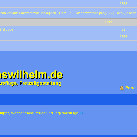
1533
ined variable $addremovesubscription - Line: 79 - File: showthread.php(1533) : eval()'d code
Line
()'d code
79
1533
Portal
ztripps, Wochenendausflüge und Tagesausflüge