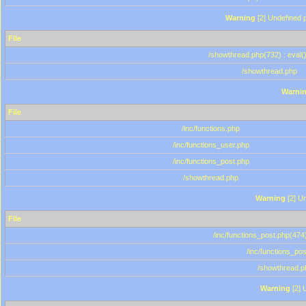
Warning
[2] Undefined p
File
/showthread.php(732) : eval(
/showthread.php
Warni
File
/inc/functions.php
/inc/functions_user.php
/inc/functions_post.php
/showthread.php
Warning
[2] Un
File
/inc/functions_post.php(474)
/inc/functions_po
/showthread.p
Warning
[2] 