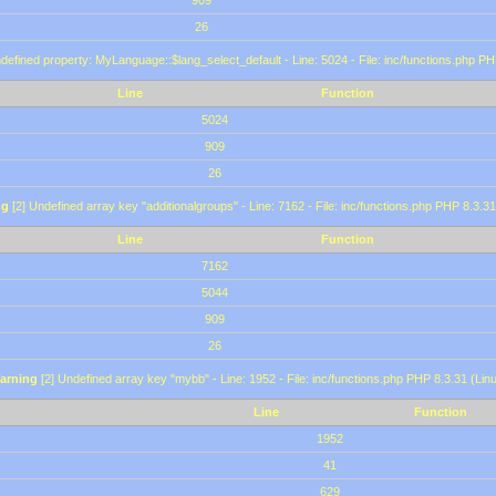
909
26
defined property: MyLanguage::$lang_select_default - Line: 5024 - File: inc/functions.php PH
Line
Function
5024
909
26
ng
[2] Undefined array key "additionalgroups" - Line: 7162 - File: inc/functions.php PHP 8.3.31
Line
Function
7162
5044
909
26
arning
[2] Undefined array key "mybb" - Line: 1952 - File: inc/functions.php PHP 8.3.31 (Lin
Line
Function
1952
41
629