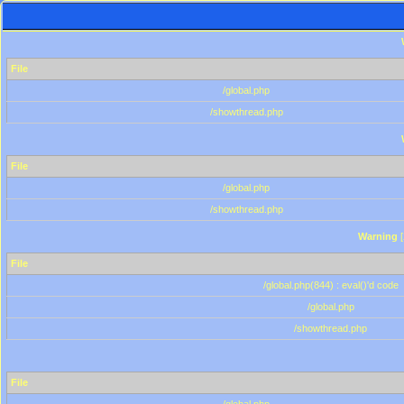
File
/global.php
/showthread.php
File
/global.php
/showthread.php
Warning
[
File
/global.php(844) : eval()'d code
/global.php
/showthread.php
File