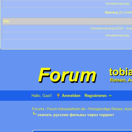
/showthread.php
Warning
[2] Undef
File
/showthread.php(1533) : eval
/showthread.php
Hallo, Gast!
Anmelden
Registrieren
Forums
›
Forum tobiaswilhelm.de
›
Preisgünstige Reisen, Kur
скачать русские фильмы через торрент
0 Bewertung(en) - 0 im Durchschnitt
1
2
3
4
5