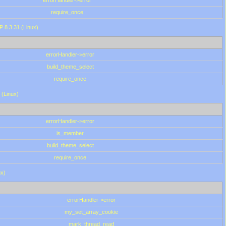
errorHandler->error
require_once
P 8.3.31 (Linux)
errorHandler->error
build_theme_select
require_once
 (Linux)
errorHandler->error
is_member
build_theme_select
require_once
ux)
errorHandler->error
my_set_array_cookie
mark_thread_read