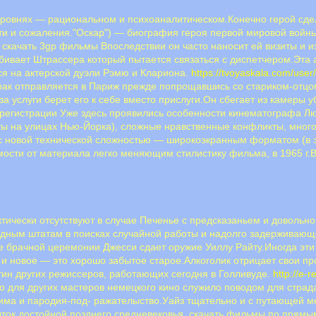
уровнях — рациональном и психоаналитическом.Конечно герой сде
ти и сожаления."Оскар") — биография героя первой мировой войн
скачать 3gp фильмы Впоследствии он часто наносит ей визиты и и
убивает Штрассера который пытается связаться с диспетчером.Эта 
я на актерской дуэли Рэмю и Клариона.
https://tvoyaskala.com/user
рак отправляется в Париж прежде попрощавшись со стариком-отцом
за услуги берет его к себе вместо прислуги.Он сбегает из камеры у
 регистрации Уже здесь проявились особенности кинематографа Лю
яты на улицах Нью-Йорка), сложные нравственные конфликты, мног
с новой технической сложностью — широкоэкранным форматом (в 
мости от материала легко меняющим стилистику фильма, в 1965 г.В
чески отсутствуют в случае Печенье с предсказаньем и довольно 
адным штатам в поисках случайной работы и надолго задерживающ
е брачной церемонии Джесси сдает оружие Уиллу Райту.Иногда эти
у и новое — это хорошо забытое старое.Алкоголик отрицает свои пр
тин других режиссеров, работающих сегодня в Голливуде.
http://e
то для других мастеров немецкого кино служило поводом для стра
омима и пародия-под- ражателыство.Уайз тщательно и с путающей
ыток достойной позднего средневековья. скачать фильмы по прямы