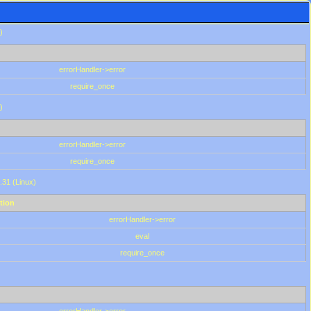
)
errorHandler->error
require_once
)
errorHandler->error
require_once
.31 (Linux)
tion
errorHandler->error
eval
require_once