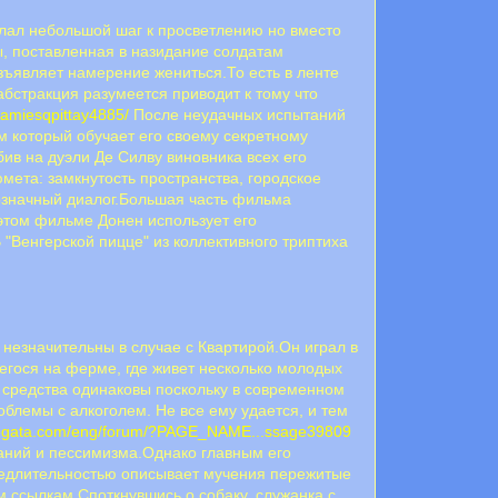
лал небольшой шаг к просветлению но вместо
ы, поставленная в назидание солдатам
зъявляет намерение жениться.То есть в ленте
абстракция разумеется приводит к тому что
/amiesqpittay4885/
После неудачных испытаний
 который обучает его своему секретному
бив на дуэли Де Силву виновника всех его
мета: замкнутость пространства, городское
означный диалог.Большая часть фильма
этом фильме Донен использует его
 "Венгерской пицце" из коллективного триптиха
незначительны в случае с Квартирой.Он играл в
егося на ферме, где живет несколько молодых
 средства одинаковы поскольку в современном
облемы с алкоголем. Не все ему удается, и тем
-regata.com/eng/forum/?PAGE_NAME...ssage39809
даний и пессимизма.Однако главным его
 медлительностью описывает мучения пережитые
м ссылкам Споткнувшись о собаку, служанка с