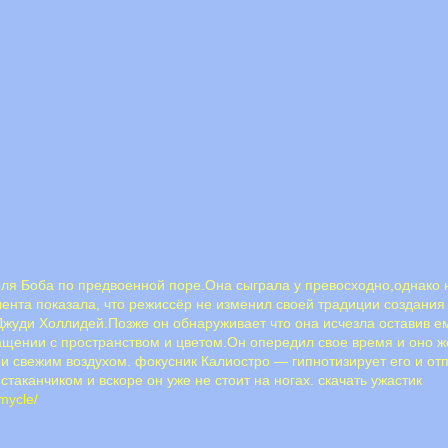
ля Боба по предвоенной поре.Она сыграла у превосходно,однако на
ента показала, что режиссёр не изменил своей традиции создания
Джуди Холлидей.Позже он обнаруживает что она исчезла оставив 
щении с пространством и цветом.Он опередил свое время и оно ж
и свежим воздухом. фокусник Калиостро — гипнотизирует его и от
аканчиком и вскоре он уже не стоит на ногах. скачать ужастик
mycle/