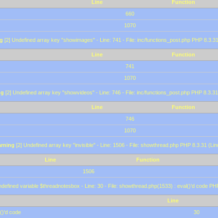
Line
Function
660
1070
g
[2] Undefined array key "showimages" - Line: 741 - File: inc/functions_post.php PHP 8.3.31
Line
Function
741
1070
ng
[2] Undefined array key "showvideos" - Line: 746 - File: inc/functions_post.php PHP 8.3.31
Line
Function
746
1070
rning
[2] Undefined array key "invisible" - Line: 1506 - File: showthread.php PHP 8.3.31 (Lin
Line
Function
1506
defined variable $threadnotesbox - Line: 30 - File: showthread.php(1533) : eval()'d code PH
Line
()'d code
30