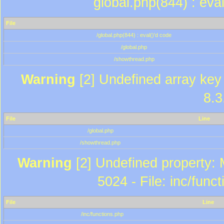
global.php(844) : eva
File
/global.php(844) : eval()'d code
/global.php
/showthread.php
Warning
[2] Undefined array key 
8.3
File
Line
/global.php
/showthread.php
Warning
[2] Undefined property: 
5024 - File: inc/func
File
Line
/inc/functions.php