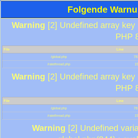
Folgende Warnun
Warning
[2] Undefined array key "
PHP 8
File
Line
/global.php
78
/ratethread.php
1
Warning
[2] Undefined array key "
PHP 8
File
Line
/global.php
78
/ratethread.php
1
Warning
[2] Undefined varia