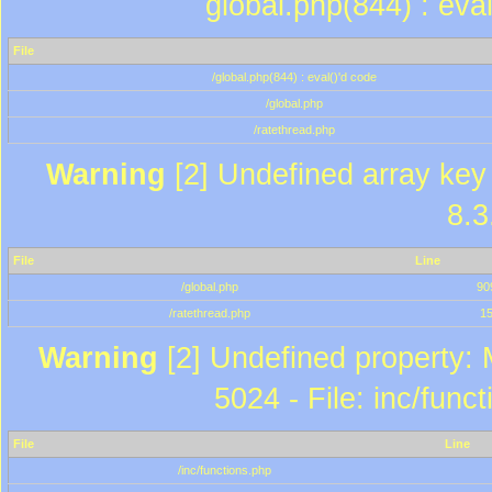
global.php(844) : eva
File
/global.php(844) : eval()'d code
/global.php
/ratethread.php
Warning
[2] Undefined array key 
8.3
File
Line
/global.php
90
/ratethread.php
1
Warning
[2] Undefined property: 
5024 - File: inc/func
File
Line
/inc/functions.php