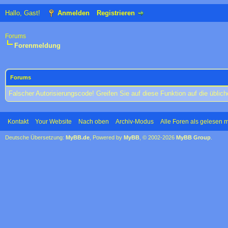
Hallo, Gast!
Anmelden
Registrieren
Forums
Forenmeldung
Forums
Falscher Autorisierungscode! Greifen Sie auf diese Funktion auf die übli
Kontakt
Your Website
Nach oben
Archiv-Modus
Alle Foren als gelesen 
Deutsche Übersetzung:
MyBB.de
, Powered by
MyBB
, © 2002-2026
MyBB Group
.