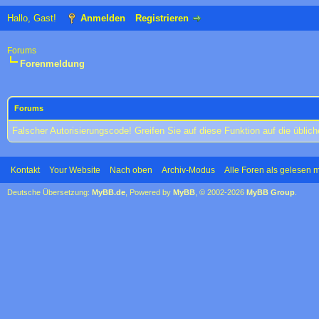
Hallo, Gast!
Anmelden
Registrieren
Forums
Forenmeldung
Forums
Falscher Autorisierungscode! Greifen Sie auf diese Funktion auf die übli
Kontakt
Your Website
Nach oben
Archiv-Modus
Alle Foren als gelesen 
Deutsche Übersetzung:
MyBB.de
, Powered by
MyBB
, © 2002-2026
MyBB Group
.