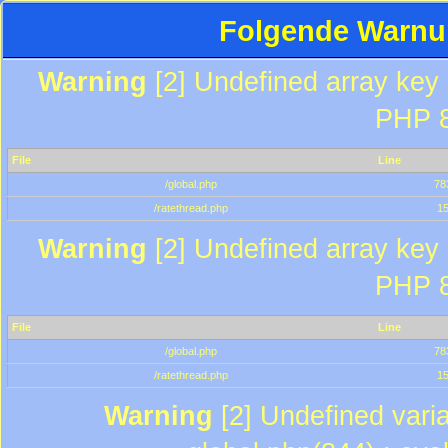
Folgende Warnun
Warning
[2] Undefined array key "
PHP 8
File
Line
/global.php
78
/ratethread.php
1
Warning
[2] Undefined array key "
PHP 8
File
Line
/global.php
78
/ratethread.php
1
Warning
[2] Undefined varia