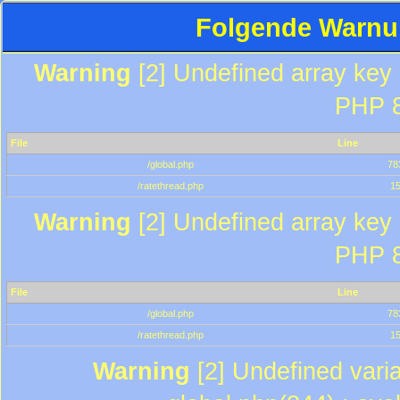
Folgende Warnun
Warning
[2] Undefined array key "
PHP 8
File
Line
/global.php
78
/ratethread.php
1
Warning
[2] Undefined array key "
PHP 8
File
Line
/global.php
78
/ratethread.php
1
Warning
[2] Undefined varia