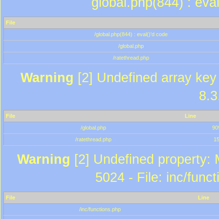
global.php(844) : eva
File
/global.php(844) : eval()'d code
/global.php
/ratethread.php
Warning
[2] Undefined array key 
8.3
File
Line
/global.php
90
/ratethread.php
1
Warning
[2] Undefined property: 
5024 - File: inc/func
File
Line
/inc/functions.php