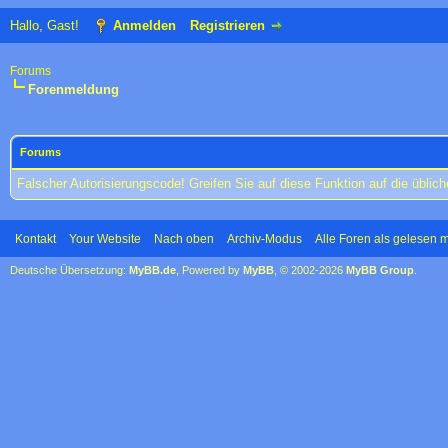
Hallo, Gast!
Anmelden
Registrieren
Forums
Forenmeldung
Forums
Falscher Autorisierungscode! Greifen Sie auf diese Funktion auf die übli
Kontakt
Your Website
Nach oben
Archiv-Modus
Alle Foren als gelesen 
Deutsche Übersetzung:
MyBB.de
, Powered by
MyBB
, © 2002-2026
MyBB Group
.