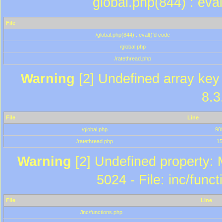
global.php(844) : eva
File
/global.php(844) : eval()'d code
/global.php
/ratethread.php
Warning
[2] Undefined array key 
8.3
File
Line
/global.php
90
/ratethread.php
1
Warning
[2] Undefined property: 
5024 - File: inc/func
File
Line
/inc/functions.php