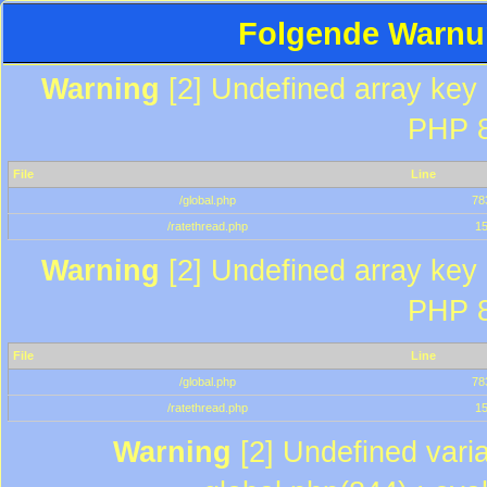
Folgende Warnun
Warning
[2] Undefined array key "
PHP 8
File
Line
/global.php
78
/ratethread.php
1
Warning
[2] Undefined array key "
PHP 8
File
Line
/global.php
78
/ratethread.php
1
Warning
[2] Undefined varia