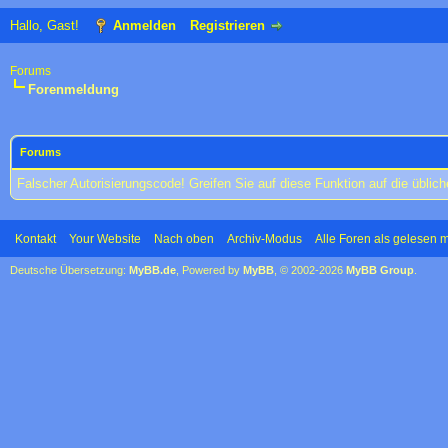
Hallo, Gast!
Anmelden
Registrieren
Forums
Forenmeldung
Forums
Falscher Autorisierungscode! Greifen Sie auf diese Funktion auf die übli
Kontakt
Your Website
Nach oben
Archiv-Modus
Alle Foren als gelesen 
Deutsche Übersetzung:
MyBB.de
, Powered by
MyBB
, © 2002-2026
MyBB Group
.