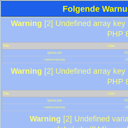
Folgende Warnun
Warning
[2] Undefined array key "
PHP 8
File
Line
/global.php
78
/ratethread.php
1
Warning
[2] Undefined array key "
PHP 8
File
Line
/global.php
78
/ratethread.php
1
Warning
[2] Undefined varia