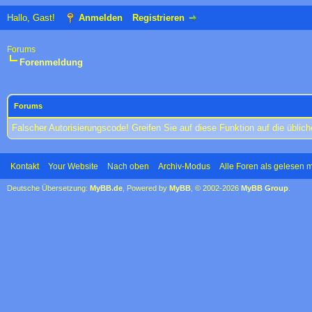
Hallo, Gast!
Anmelden
Registrieren
Forums
Forenmeldung
Forums
Falscher Autorisierungscode! Greifen Sie auf diese Funktion auf die übli
Kontakt
Your Website
Nach oben
Archiv-Modus
Alle Foren als gelesen 
Deutsche Übersetzung:
MyBB.de
, Powered by
MyBB
, © 2002-2026
MyBB Group
.