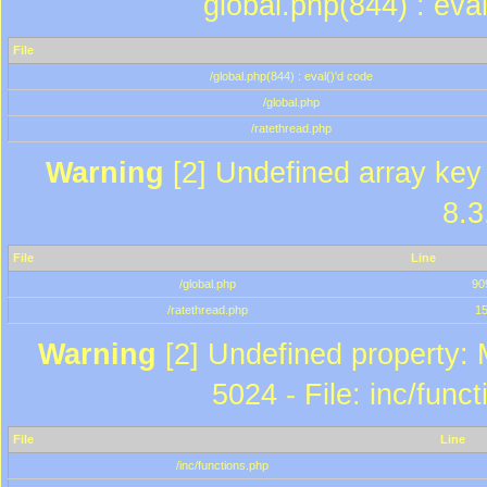
global.php(844) : eva
File
/global.php(844) : eval()'d code
/global.php
/ratethread.php
Warning
[2] Undefined array key 
8.3
File
Line
/global.php
90
/ratethread.php
1
Warning
[2] Undefined property: 
5024 - File: inc/func
File
Line
/inc/functions.php