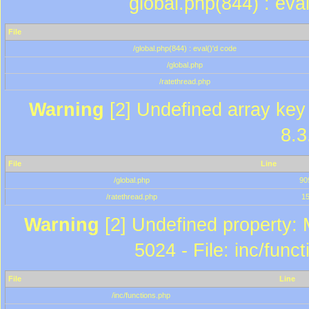
global.php(844) : eva
File
/global.php(844) : eval()'d code
/global.php
/ratethread.php
Warning
[2] Undefined array key 
8.3
File
Line
/global.php
90
/ratethread.php
1
Warning
[2] Undefined property: 
5024 - File: inc/func
File
Line
/inc/functions.php