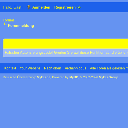
Hallo, Gast!
Anmelden
Registrieren
Forums
Forenmeldung
Forums
Falscher Autorisierungscode! Greifen Sie auf diese Funktion auf die übli
Kontakt
Your Website
Nach oben
Archiv-Modus
Alle Foren als gelesen 
Deutsche Übersetzung:
MyBB.de
, Powered by
MyBB
, © 2002-2026
MyBB Group
.