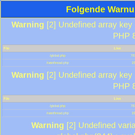
Folgende Warnun
Warning
[2] Undefined array key "
PHP 8
File
Line
/global.php
78
/ratethread.php
1
Warning
[2] Undefined array key "
PHP 8
File
Line
/global.php
78
/ratethread.php
1
Warning
[2] Undefined varia