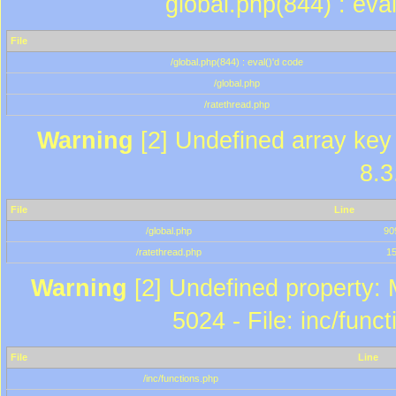
global.php(844) : eva
File
/global.php(844) : eval()'d code
/global.php
/ratethread.php
Warning
[2] Undefined array key 
8.3
File
Line
/global.php
90
/ratethread.php
1
Warning
[2] Undefined property: 
5024 - File: inc/func
File
Line
/inc/functions.php