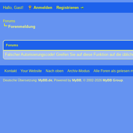
Hallo, Gast!
Anmelden
Registrieren
Forums
Forenmeldung
Forums
Falscher Autorisierungscode! Greifen Sie auf diese Funktion auf die übli
Kontakt
Your Website
Nach oben
Archiv-Modus
Alle Foren als gelesen 
Deutsche Übersetzung:
MyBB.de
, Powered by
MyBB
, © 2002-2026
MyBB Group
.