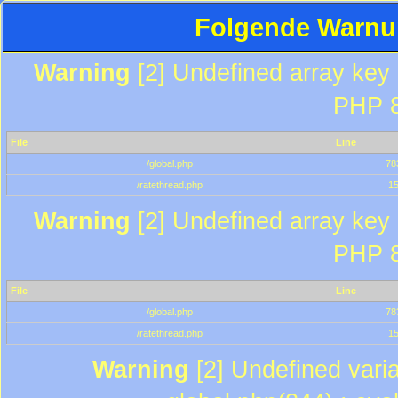
Folgende Warnun
Warning
[2] Undefined array key "
PHP 8
File
Line
/global.php
78
/ratethread.php
1
Warning
[2] Undefined array key "
PHP 8
File
Line
/global.php
78
/ratethread.php
1
Warning
[2] Undefined varia