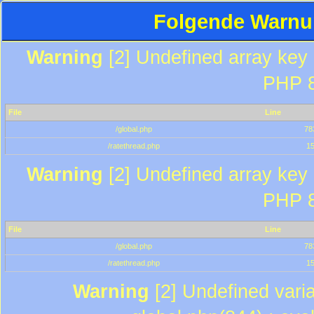
Folgende Warnun
Warning
[2] Undefined array key "
PHP 8
File
Line
/global.php
78
/ratethread.php
1
Warning
[2] Undefined array key "
PHP 8
File
Line
/global.php
78
/ratethread.php
1
Warning
[2] Undefined varia