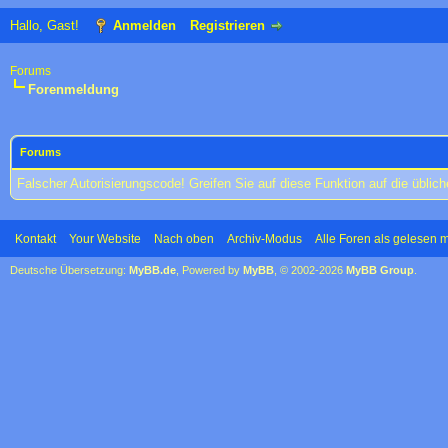
Hallo, Gast!
Anmelden
Registrieren
Forums
Forenmeldung
Forums
Falscher Autorisierungscode! Greifen Sie auf diese Funktion auf die übli
Kontakt
Your Website
Nach oben
Archiv-Modus
Alle Foren als gelesen 
Deutsche Übersetzung:
MyBB.de
, Powered by
MyBB
, © 2002-2026
MyBB Group
.