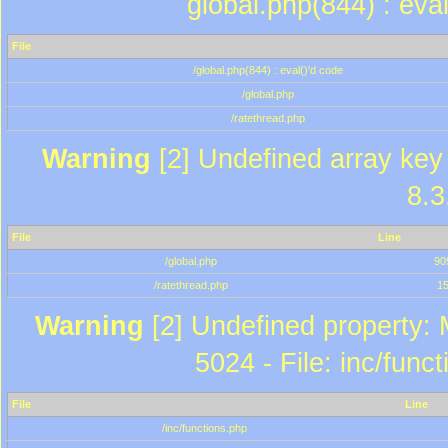
global.php(844) : eva
File
/global.php(844) : eval()'d code
/global.php
/ratethread.php
Warning
[2] Undefined array key 
8.3
File
Line
/global.php
90
/ratethread.php
1
Warning
[2] Undefined property: 
5024 - File: inc/func
File
Line
/inc/functions.php