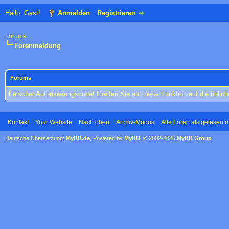
Hallo, Gast!
Anmelden
Registrieren
Forums
Forenmeldung
Forums
Falscher Autorisierungscode! Greifen Sie auf diese Funktion auf die übli
Kontakt
Your Website
Nach oben
Archiv-Modus
Alle Foren als gelesen 
Deutsche Übersetzung:
MyBB.de
, Powered by
MyBB
, © 2002-2026
MyBB Group
.