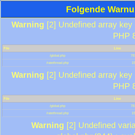
Folgende Warnun
Warning
[2] Undefined array key "
PHP 8
File
Line
/global.php
78
/ratethread.php
1
Warning
[2] Undefined array key "
PHP 8
File
Line
/global.php
78
/ratethread.php
1
Warning
[2] Undefined varia