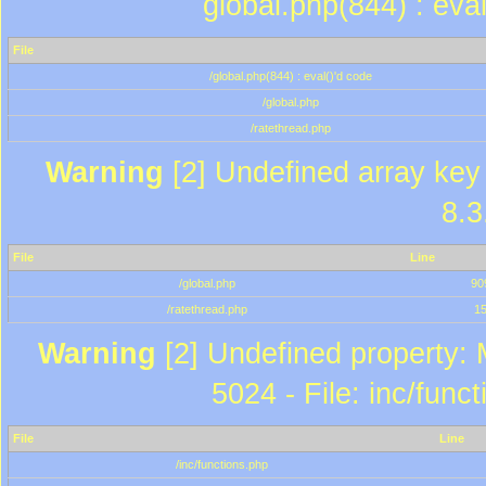
global.php(844) : eva
File
/global.php(844) : eval()'d code
/global.php
/ratethread.php
Warning
[2] Undefined array key 
8.3
File
Line
/global.php
90
/ratethread.php
1
Warning
[2] Undefined property: 
5024 - File: inc/func
File
Line
/inc/functions.php