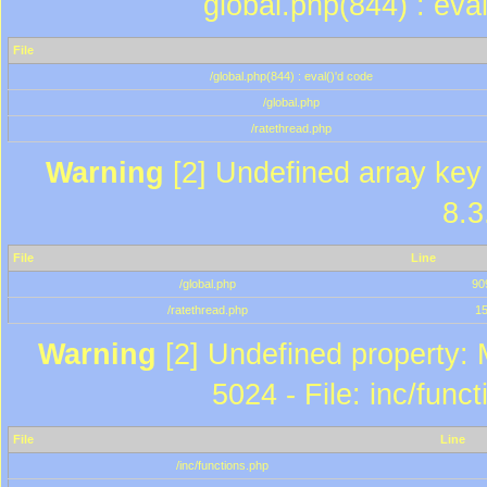
global.php(844) : eva
File
/global.php(844) : eval()'d code
/global.php
/ratethread.php
Warning
[2] Undefined array key 
8.3
File
Line
/global.php
90
/ratethread.php
1
Warning
[2] Undefined property: 
5024 - File: inc/func
File
Line
/inc/functions.php