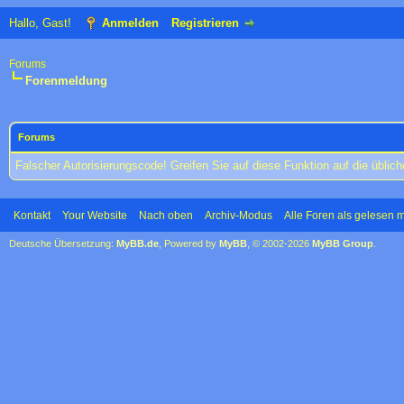
Hallo, Gast!
Anmelden
Registrieren
Forums
Forenmeldung
Forums
Falscher Autorisierungscode! Greifen Sie auf diese Funktion auf die übli
Kontakt
Your Website
Nach oben
Archiv-Modus
Alle Foren als gelesen 
Deutsche Übersetzung:
MyBB.de
, Powered by
MyBB
, © 2002-2026
MyBB Group
.