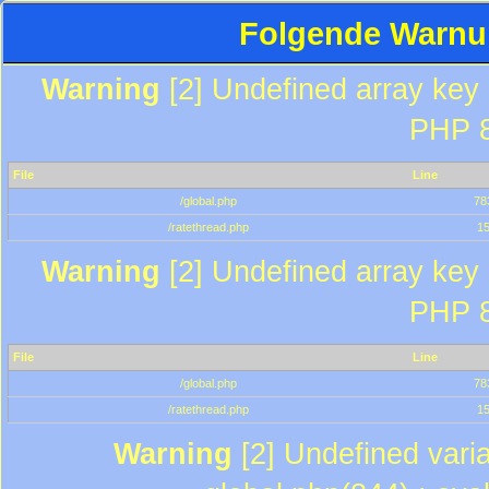
Folgende Warnun
Warning
[2] Undefined array key "
PHP 8
File
Line
/global.php
78
/ratethread.php
1
Warning
[2] Undefined array key "
PHP 8
File
Line
/global.php
78
/ratethread.php
1
Warning
[2] Undefined varia