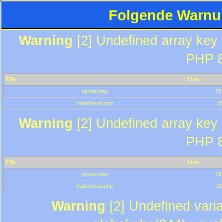
Folgende Warnun
Warning
[2] Undefined array key "
PHP 8
File
Line
/global.php
78
/ratethread.php
1
Warning
[2] Undefined array key "
PHP 8
File
Line
/global.php
78
/ratethread.php
1
Warning
[2] Undefined varia