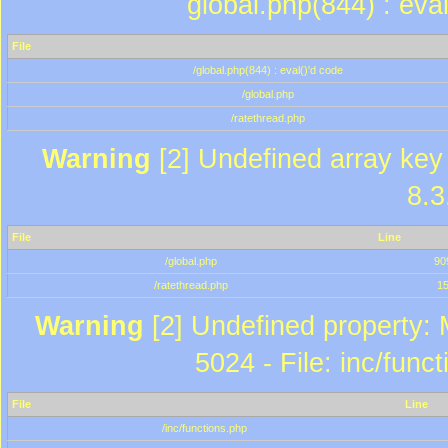
global.php(844) : eva
File
/global.php(844) : eval()'d code
/global.php
/ratethread.php
Warning
[2] Undefined array key 
8.3
File
Line
/global.php
90
/ratethread.php
1
Warning
[2] Undefined property: 
5024 - File: inc/func
File
Line
/inc/functions.php