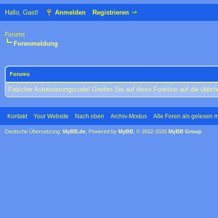
Hallo, Gast!
Anmelden
Registrieren
Forums
Forenmeldung
Forums
Falscher Autorisierungscode! Greifen Sie auf diese Funktion auf die übli
Kontakt
Your Website
Nach oben
Archiv-Modus
Alle Foren als gelesen 
Deutsche Übersetzung:
MyBB.de
, Powered by
MyBB
, © 2002-2026
MyBB Group
.