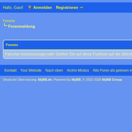
Hallo, Gast!
Anmelden
Registrieren
Forums
Forenmeldung
Forums
Falscher Autorisierungscode! Greifen Sie auf diese Funktion auf die übli
Kontakt
Your Website
Nach oben
Archiv-Modus
Alle Foren als gelesen 
Deutsche Übersetzung:
MyBB.de
, Powered by
MyBB
, © 2002-2026
MyBB Group
.