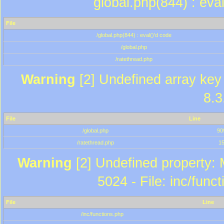
global.php(844) : eva
File
/global.php(844) : eval()'d code
/global.php
/ratethread.php
Warning
[2] Undefined array key 
8.3
File
Line
/global.php
90
/ratethread.php
1
Warning
[2] Undefined property: 
5024 - File: inc/func
File
Line
/inc/functions.php