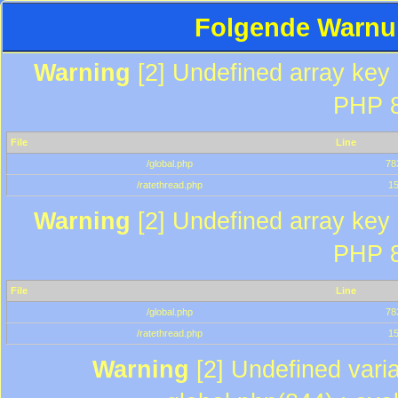
Folgende Warnun
Warning
[2] Undefined array key "
PHP 8
File
Line
/global.php
78
/ratethread.php
1
Warning
[2] Undefined array key "
PHP 8
File
Line
/global.php
78
/ratethread.php
1
Warning
[2] Undefined varia