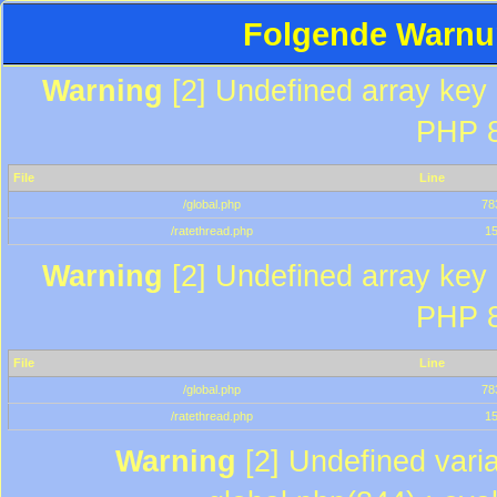
Folgende Warnun
Warning
[2] Undefined array key "
PHP 8
File
Line
/global.php
78
/ratethread.php
1
Warning
[2] Undefined array key "
PHP 8
File
Line
/global.php
78
/ratethread.php
1
Warning
[2] Undefined varia