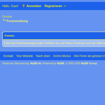
Hallo, Gast!
Anmelden
Registrieren
Forums
Forenmeldung
Forums
Falscher Autorisierungscode! Greifen Sie auf diese Funktion auf die übli
Kontakt
Your Website
Nach oben
Archiv-Modus
Alle Foren als gelesen 
Deutsche Übersetzung:
MyBB.de
, Powered by
MyBB
, © 2002-2026
MyBB Group
.