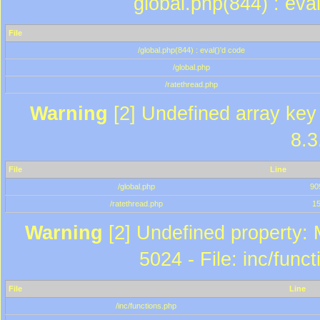
global.php(844) : eva
File
/global.php(844) : eval()'d code
/global.php
/ratethread.php
Warning
[2] Undefined array key 
8.3
File
Line
/global.php
90
/ratethread.php
1
Warning
[2] Undefined property: 
5024 - File: inc/func
File
Line
/inc/functions.php