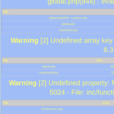
global.php(844) : eva
File
/global.php(844) : eval()'d code
/global.php
/ratethread.php
Warning
[2] Undefined array key 
8.3
File
Line
/global.php
90
/ratethread.php
1
Warning
[2] Undefined property: 
5024 - File: inc/func
File
Line
/inc/functions.php