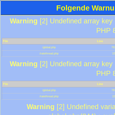
Folgende Warnun
Warning
[2] Undefined array key "
PHP 8
File
Line
/global.php
78
/ratethread.php
1
Warning
[2] Undefined array key "
PHP 8
File
Line
/global.php
78
/ratethread.php
1
Warning
[2] Undefined varia