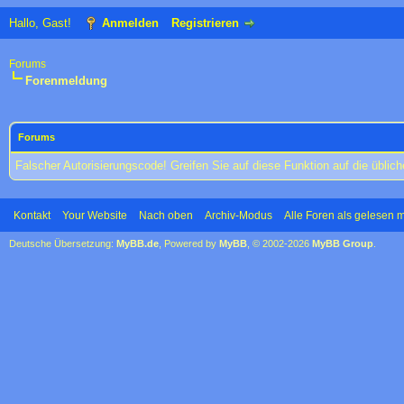
Hallo, Gast!
Anmelden
Registrieren
Forums
Forenmeldung
Forums
Falscher Autorisierungscode! Greifen Sie auf diese Funktion auf die übli
Kontakt
Your Website
Nach oben
Archiv-Modus
Alle Foren als gelesen 
Deutsche Übersetzung:
MyBB.de
, Powered by
MyBB
, © 2002-2026
MyBB Group
.