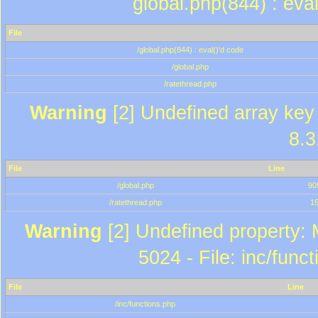
global.php(844) : eva
File
/global.php(844) : eval()'d code
/global.php
/ratethread.php
Warning
[2] Undefined array key 
8.3
File
Line
/global.php
90
/ratethread.php
1
Warning
[2] Undefined property: 
5024 - File: inc/func
File
Line
/inc/functions.php