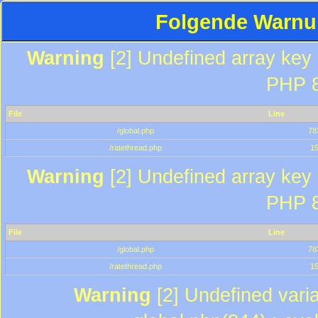
Folgende Warnun
Warning
[2] Undefined array key "
PHP 8
File
Line
/global.php
78
/ratethread.php
1
Warning
[2] Undefined array key "
PHP 8
File
Line
/global.php
78
/ratethread.php
1
Warning
[2] Undefined varia