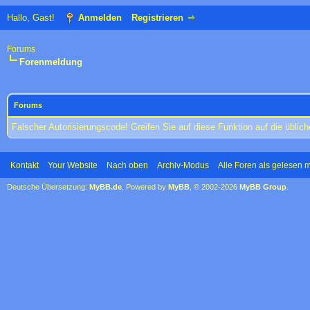
Hallo, Gast!
Anmelden
Registrieren
Forums
Forenmeldung
Forums
Falscher Autorisierungscode! Greifen Sie auf diese Funktion auf die übli
Kontakt
Your Website
Nach oben
Archiv-Modus
Alle Foren als gelesen 
Deutsche Übersetzung:
MyBB.de
, Powered by
MyBB
, © 2002-2026
MyBB Group
.