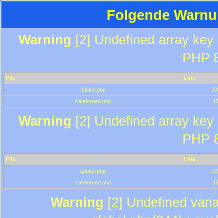
Folgende Warnun
Warning
[2] Undefined array key "
PHP 8
File
Line
/global.php
78
/ratethread.php
1
Warning
[2] Undefined array key "
PHP 8
File
Line
/global.php
78
/ratethread.php
1
Warning
[2] Undefined varia