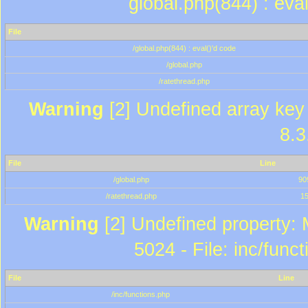
global.php(844) : eva
File
/global.php(844) : eval()'d code
/global.php
/ratethread.php
Warning
[2] Undefined array key 
8.3
File
Line
/global.php
90
/ratethread.php
1
Warning
[2] Undefined property: 
5024 - File: inc/func
File
Line
/inc/functions.php