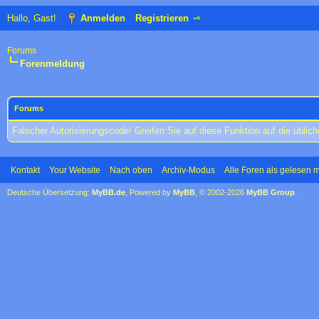
Hallo, Gast!
Anmelden
Registrieren
Forums
Forenmeldung
Forums
Falscher Autorisierungscode! Greifen Sie auf diese Funktion auf die übli
Kontakt
Your Website
Nach oben
Archiv-Modus
Alle Foren als gelesen 
Deutsche Übersetzung:
MyBB.de
, Powered by
MyBB
, © 2002-2026
MyBB Group
.