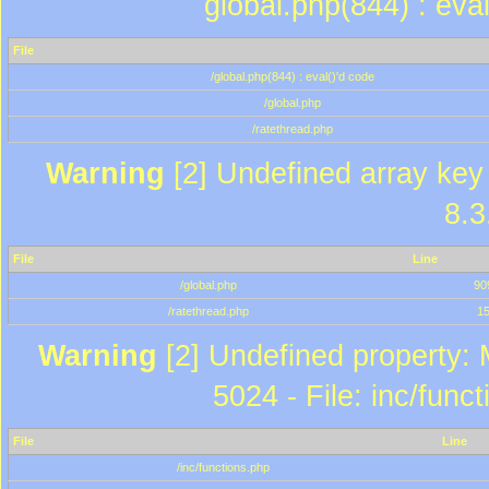
global.php(844) : eva
File
/global.php(844) : eval()'d code
/global.php
/ratethread.php
Warning
[2] Undefined array key 
8.3
File
Line
/global.php
90
/ratethread.php
1
Warning
[2] Undefined property: 
5024 - File: inc/func
File
Line
/inc/functions.php