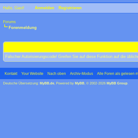
Hallo, Gast!
Anmelden
Registrieren
Forums
Forenmeldung
Forums
Falscher Autorisierungscode! Greifen Sie auf diese Funktion auf die übli
Kontakt
Your Website
Nach oben
Archiv-Modus
Alle Foren als gelesen 
Deutsche Übersetzung:
MyBB.de
, Powered by
MyBB
, © 2002-2026
MyBB Group
.