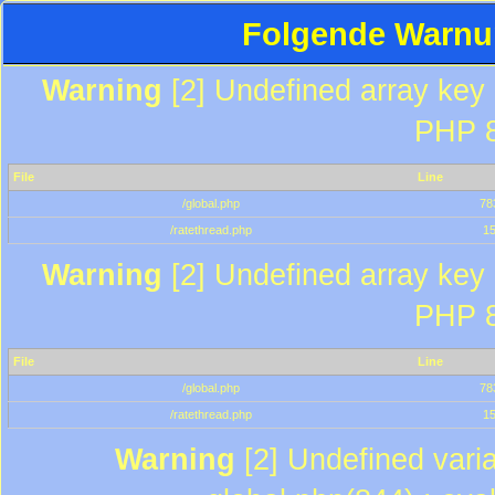
Folgende Warnun
Warning
[2] Undefined array key "
PHP 8
File
Line
/global.php
78
/ratethread.php
1
Warning
[2] Undefined array key "
PHP 8
File
Line
/global.php
78
/ratethread.php
1
Warning
[2] Undefined varia