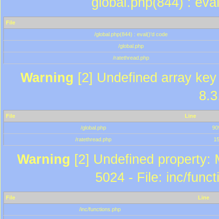
global.php(844) : eva
File
/global.php(844) : eval()'d code
/global.php
/ratethread.php
Warning
[2] Undefined array key 
8.3
File
Line
/global.php
90
/ratethread.php
1
Warning
[2] Undefined property: 
5024 - File: inc/func
File
Line
/inc/functions.php