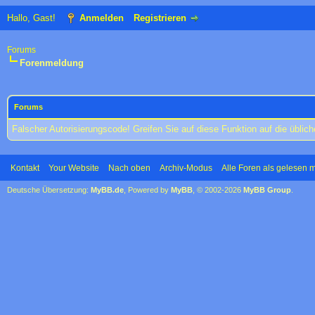
Hallo, Gast!
Anmelden
Registrieren
Forums
Forenmeldung
Forums
Falscher Autorisierungscode! Greifen Sie auf diese Funktion auf die übli
Kontakt
Your Website
Nach oben
Archiv-Modus
Alle Foren als gelesen 
Deutsche Übersetzung:
MyBB.de
, Powered by
MyBB
, © 2002-2026
MyBB Group
.