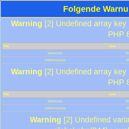
Folgende Warnun
Warning
[2] Undefined array key "
PHP 8
File
Line
/global.php
78
/ratethread.php
1
Warning
[2] Undefined array key "
PHP 8
File
Line
/global.php
78
/ratethread.php
1
Warning
[2] Undefined varia