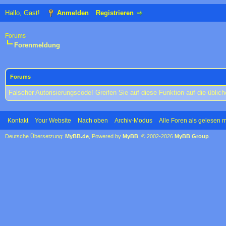
Hallo, Gast!
Anmelden
Registrieren
Forums
Forenmeldung
Forums
Falscher Autorisierungscode! Greifen Sie auf diese Funktion auf die übli
Kontakt
Your Website
Nach oben
Archiv-Modus
Alle Foren als gelesen 
Deutsche Übersetzung:
MyBB.de
, Powered by
MyBB
, © 2002-2026
MyBB Group
.