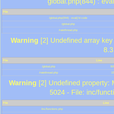
global.php(844) : eva
File
/global.php(844) : eval()'d code
/global.php
/ratethread.php
Warning
[2] Undefined array key 
8.3
File
Line
/global.php
90
/ratethread.php
1
Warning
[2] Undefined property: 
5024 - File: inc/func
File
Line
/inc/functions.php