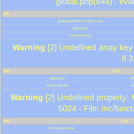
global.php(844) : eva
File
/global.php(844) : eval()'d code
/global.php
/ratethread.php
Warning
[2] Undefined array key 
8.3
File
Line
/global.php
90
/ratethread.php
1
Warning
[2] Undefined property: 
5024 - File: inc/func
File
Line
/inc/functions.php