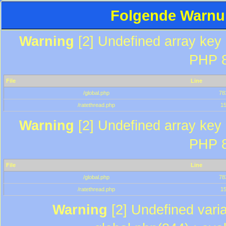
Folgende Warnun
Warning
[2] Undefined array key "
PHP 8
File
Line
/global.php
78
/ratethread.php
1
Warning
[2] Undefined array key "
PHP 8
File
Line
/global.php
78
/ratethread.php
1
Warning
[2] Undefined varia