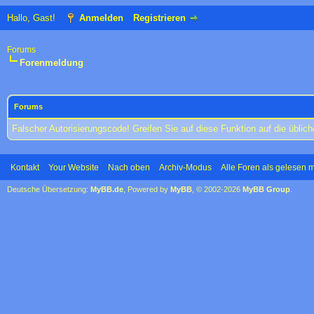
Hallo, Gast!
Anmelden
Registrieren
Forums
Forenmeldung
Forums
Falscher Autorisierungscode! Greifen Sie auf diese Funktion auf die übli
Kontakt
Your Website
Nach oben
Archiv-Modus
Alle Foren als gelesen 
Deutsche Übersetzung:
MyBB.de
, Powered by
MyBB
, © 2002-2026
MyBB Group
.