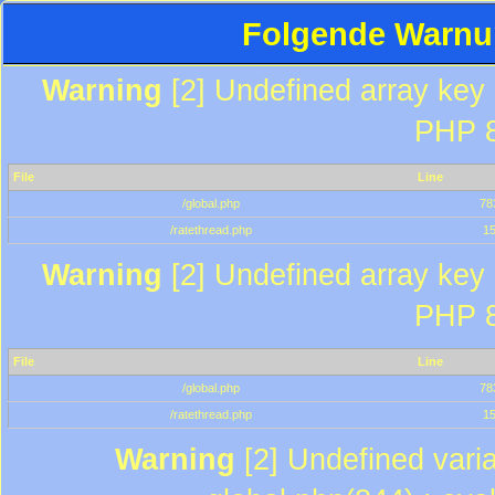
Folgende Warnun
Warning
[2] Undefined array key "
PHP 8
File
Line
/global.php
78
/ratethread.php
1
Warning
[2] Undefined array key "
PHP 8
File
Line
/global.php
78
/ratethread.php
1
Warning
[2] Undefined varia