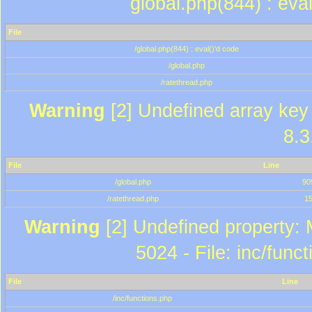
global.php(844) : eva
File
/global.php(844) : eval()'d code
/global.php
/ratethread.php
Warning
[2] Undefined array key 
8.3
File
Line
/global.php
90
/ratethread.php
1
Warning
[2] Undefined property: 
5024 - File: inc/func
File
Line
/inc/functions.php