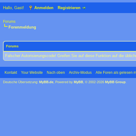
Hallo, Gast!
Anmelden
Registrieren
Forums
Forenmeldung
Forums
Falscher Autorisierungscode! Greifen Sie auf diese Funktion auf die übli
Kontakt
Your Website
Nach oben
Archiv-Modus
Alle Foren als gelesen 
Deutsche Übersetzung:
MyBB.de
, Powered by
MyBB
, © 2002-2026
MyBB Group
.