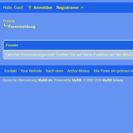
Hallo, Gast!
Anmelden
Registrieren
Forums
Forenmeldung
Forums
Falscher Autorisierungscode! Greifen Sie auf diese Funktion auf die übli
Kontakt
Your Website
Nach oben
Archiv-Modus
Alle Foren als gelesen 
Deutsche Übersetzung:
MyBB.de
, Powered by
MyBB
, © 2002-2026
MyBB Group
.