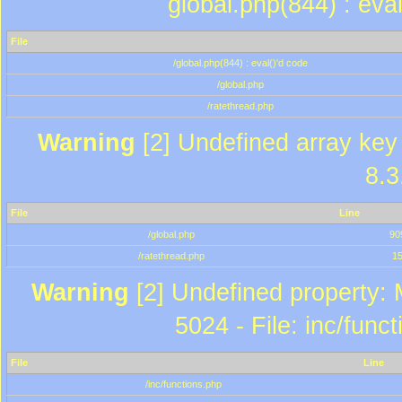
global.php(844) : eva
File
/global.php(844) : eval()'d code
/global.php
/ratethread.php
Warning
[2] Undefined array key 
8.3
File
Line
/global.php
90
/ratethread.php
1
Warning
[2] Undefined property: 
5024 - File: inc/func
File
Line
/inc/functions.php