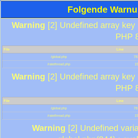
Folgende Warnun
Warning
[2] Undefined array key "
PHP 8
File
Line
/global.php
78
/ratethread.php
1
Warning
[2] Undefined array key "
PHP 8
File
Line
/global.php
78
/ratethread.php
1
Warning
[2] Undefined varia