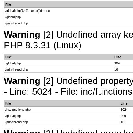
File
/global.php(844) : eval()'d code
/global.php
/printthread.php
Warning
[2] Undefined array key
PHP 8.3.31 (Linux)
File
Line
/global.php
909
/printthread.php
16
Warning
[2] Undefined propert
- Line: 5024 - File: inc/functio
File
Line
/inc/functions.php
5024
/global.php
909
/printthread.php
16