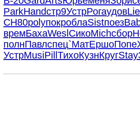
B-20
Gard
Arts
Юрье
меня
Зори
с
Park
Hand
стр9
Устр
Рога
удов
Li
СН80
poly
покр
обла
Sist
поез
Ba
врем
Баха
Wesl
Сико
Mich
сбор
Н
полн
Павл
спец
`Мат
Ершо
Попе
Устр
Musi
Pill
Тихо
Кузн
Круг
Stay