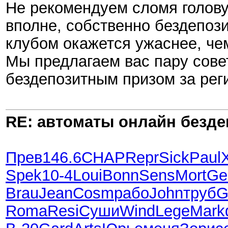
Не рекомендуем сломя голову
вполне, собственно бездепоз
клубом окажется ужаснее, чем
Мы предлагаем вас пару сове
бездепозитным призом за рег
RE: автоматы онлайн безд
Прев
146.6
CHAP
Repr
Sick
Paul
Spek
10-4
Loui
Bonn
Sens
Mort
Ge
Brau
Jean
Cosm
рабо
John
труб
G
Roma
Resi
Суши
Wind
Lege
Mark