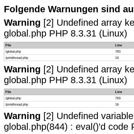
Folgende Warnungen sind auf
Warning
[2] Undefined array key
global.php PHP 8.3.31 (Linux)
File
Line
/global.php
783
/printthread.php
16
Warning
[2] Undefined array key
global.php PHP 8.3.31 (Linux)
File
Line
/global.php
783
/printthread.php
16
Warning
[2] Undefined variable 
global.php(844) : eval()'d code