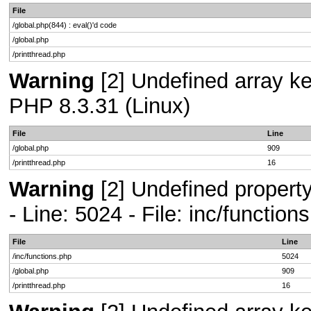
File
/global.php(844) : eval()'d code
/global.php
/printthread.php
Warning
[2] Undefined array key
PHP 8.3.31 (Linux)
File
Line
/global.php
909
/printthread.php
16
Warning
[2] Undefined propert
- Line: 5024 - File: inc/functio
File
Line
/inc/functions.php
5024
/global.php
909
/printthread.php
16