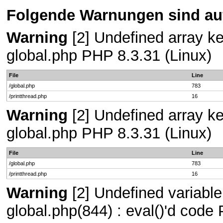
Folgende Warnungen sind auf
Warning
[2] Undefined array key
global.php PHP 8.3.31 (Linux)
File
Line
/global.php
783
/printthread.php
16
Warning
[2] Undefined array key
global.php PHP 8.3.31 (Linux)
File
Line
/global.php
783
/printthread.php
16
Warning
[2] Undefined variable 
global.php(844) : eval()'d code