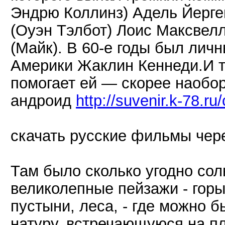
Эндрю Коллинз) Адель Йерге
(Оуэн Тэлбот) Лоис Максвелл
(Майк). В 60-е годы был лич
Америки Жаклин Кеннеди.И т
помогает ей — скорее наобо
андроид
http://suvenir.k-78.r
скачать русские фильмы чер
Там было сколько угодно сол
великолепные пейзажи - горы
пустыни, леса, - где можно 
натуру, встречающуюся на п