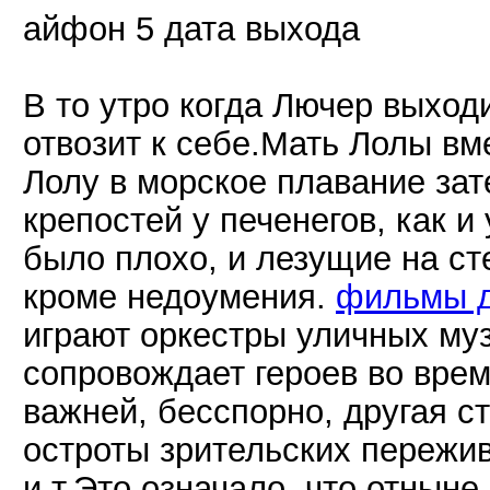
айфон 5 дата выхода
В то утро когда Лючер выход
отвозит к себе.Мать Лолы вм
Лолу в морское плавание зат
крепостей у печенегов, как и
было плохо, и лезущие на ст
кроме недоумения.
фильмы д
играют оркестры уличных муз
сопровождает героев во вре
важней, бесспорно, другая с
остроты зрительских пережив
и т.Это означало, что отнын