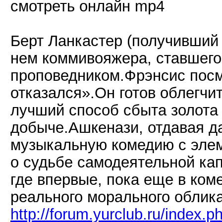
смотреть онлайн mp4
Берт Ланкастер (получивший 
нем коммивояжера, ставшего
проповедником.Фрэнсис посм
отказался».Он готов облегчи
лучший способ сбыта золота
добыче.Ашкенази, отдавая д
музыкальную комедию с элем
о судьбе самодеятельной ка
где впервые, пока еще в ком
реального морального облик
http://forum.yurclub.ru/index