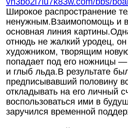
vh3bo2i7lu7k83w.com/bbs/boa
Широкое распространение те
ненужным.Взаимопомощь и в
основная линия картины.Одна
отнюдь не жалкий уродец, он
художником, творящим новую 
попадает под его ножницы — 
и глыб льда.В результате был
предписывавший половину вс
откладывать на его личный с
воспользоваться ими в будущ
заручился временной поддер