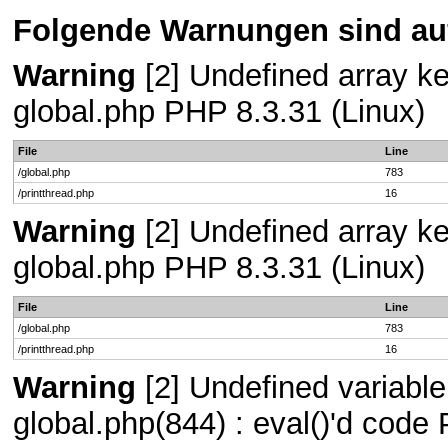
Folgende Warnungen sind auf
Warning
[2] Undefined array key
global.php PHP 8.3.31 (Linux)
File
Line
/global.php
783
/printthread.php
16
Warning
[2] Undefined array key
global.php PHP 8.3.31 (Linux)
File
Line
/global.php
783
/printthread.php
16
Warning
[2] Undefined variable 
global.php(844) : eval()'d code