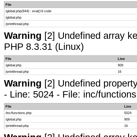
File
/global.php(844) : eval()'d code
/global.php
/printthread.php
Warning
[2] Undefined array key
PHP 8.3.31 (Linux)
File
Line
/global.php
909
/printthread.php
16
Warning
[2] Undefined propert
- Line: 5024 - File: inc/functio
File
Line
/inc/functions.php
5024
/global.php
909
/printthread.php
16