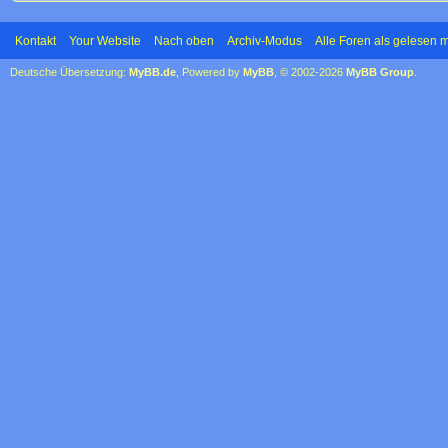
Kontakt
Your Website
Nach oben
Archiv-Modus
Alle Foren als gelesen 
Deutsche Übersetzung:
MyBB.de
, Powered by
MyBB
, © 2002-2026
MyBB Group
.