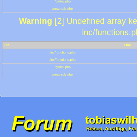
/global.php
/newreply.php
Warning
[2] Undefined array key
inc/functions.
File
Line
/inc/functions.php
/inc/functions.php
/global.php
/newreply.php