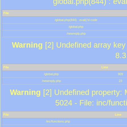
global.php(844) : eva
File
/global.php(844) : eval()'d code
/global.php
/newreply.php
Warning
[2] Undefined array key 
8.3
File
Line
/global.php
909
/newreply.php
23
Warning
[2] Undefined property: 
5024 - File: inc/func
File
Line
/inc/functions.php