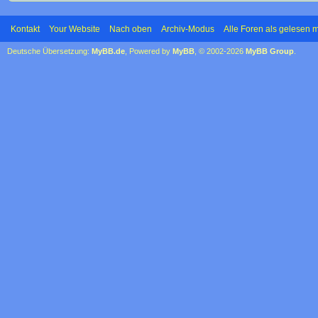
Kontakt
Your Website
Nach oben
Archiv-Modus
Alle Foren als gelesen 
Deutsche Übersetzung:
MyBB.de
, Powered by
MyBB
, © 2002-2026
MyBB Group
.