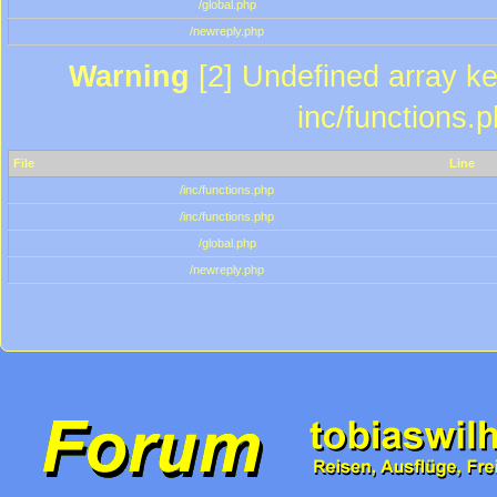
/global.php
/newreply.php
Warning
[2] Undefined array key
inc/functions.
File
Line
/inc/functions.php
/inc/functions.php
/global.php
/newreply.php