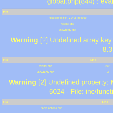
global.php(844) : eva
File
/global.php(844) : eval()'d code
/global.php
/newreply.php
Warning
[2] Undefined array key 
8.3
File
Line
/global.php
909
/newreply.php
23
Warning
[2] Undefined property: 
5024 - File: inc/func
File
Line
/inc/functions.php