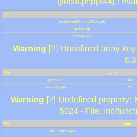
global.php(844) : eva
File
/global.php(844) : eval()'d code
/global.php
/newreply.php
Warning
[2] Undefined array key 
8.3
File
Line
/global.php
909
/newreply.php
23
Warning
[2] Undefined property: 
5024 - File: inc/func
File
Line
/inc/functions.php