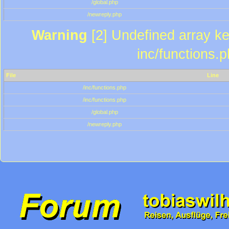
/global.php
/newreply.php
Warning
[2] Undefined array key
inc/functions.
File
Line
/inc/functions.php
/inc/functions.php
/global.php
/newreply.php