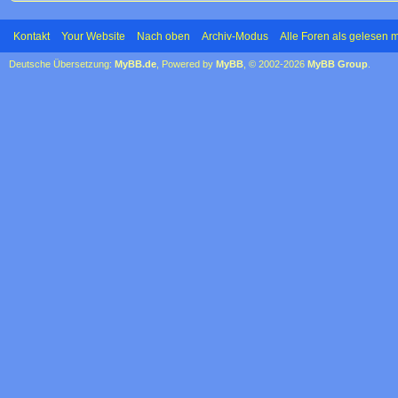
Kontakt
Your Website
Nach oben
Archiv-Modus
Alle Foren als gelesen 
Deutsche Übersetzung:
MyBB.de
, Powered by
MyBB
, © 2002-2026
MyBB Group
.