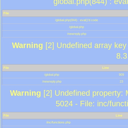
global.php(844) : eva
File
/global.php(844) : eval()'d code
/global.php
/newreply.php
Warning
[2] Undefined array key 
8.3
File
Line
/global.php
909
/newreply.php
23
Warning
[2] Undefined property: 
5024 - File: inc/func
File
Line
/inc/functions.php