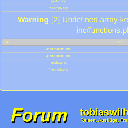
/global.php
/newreply.php
Warning
[2] Undefined array key
inc/functions.
File
Line
/inc/functions.php
/inc/functions.php
/global.php
/newreply.php