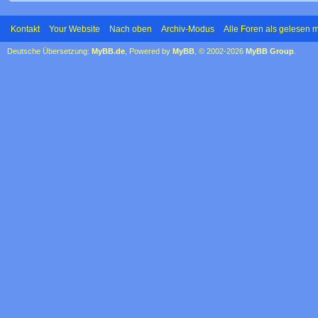
Kontakt
Your Website
Nach oben
Archiv-Modus
Alle Foren als gelesen 
Deutsche Übersetzung:
MyBB.de
, Powered by
MyBB
, © 2002-2026
MyBB Group
.