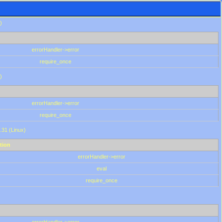
)
errorHandler->error
require_once
)
errorHandler->error
require_once
.31 (Linux)
tion
errorHandler->error
eval
require_once