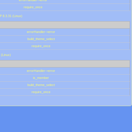
errorHandler->error
require_once
P 8.3.31 (Linux)
errorHandler->error
build_theme_select
require_once
 (Linux)
errorHandler->error
is_member
build_theme_select
require_once