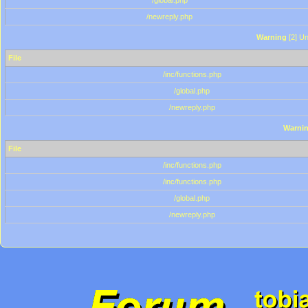
/global.php
/newreply.php
Warning
[2] Un
File
/inc/functions.php
/global.php
/newreply.php
Warni
File
/inc/functions.php
/inc/functions.php
/global.php
/newreply.php