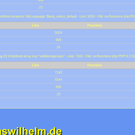
909
23
defined property: MyLanguage::$lang_select_default - Line: 5024 - File: inc/functions.php PH
Line
Function
5024
909
23
ng
[2] Undefined array key "additionalgroups" - Line: 7162 - File: inc/functions.php PHP 8.3.31
Line
Function
7162
5044
909
23