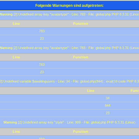
Folgende Warnungen sind aufgetreten:
Warning
[2] Undefined array key "avatartype" - Line: 783 - File: global.php PHP 8.3.31 (Linux
Line
Function
783
23
Warning
[2] Undefined array key "avatartype" - Line: 783 - File: global.php PHP 8.3.31 (Linux
Line
Function
783
23
2] Undefined variable $awaitingusers - Line: 34 - File: global.php(844) : eval()'d code PHP 8.3
Line
Func
34
844
23
Warning
[2] Undefined array key "style" - Line: 909 - File: global.php PHP 8.3.31 (Linux)
Line
Function