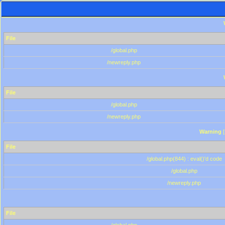
File
/global.php
/newreply.php
File
/global.php
/newreply.php
Warning
[
File
/global.php(844) : eval()'d code
/global.php
/newreply.php
File