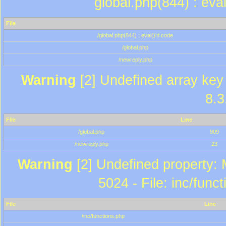
global.php(844) : eva
File
/global.php(844) : eval()'d code
/global.php
/newreply.php
Warning
[2] Undefined array key 
8.3
File
Line
/global.php
909
/newreply.php
23
Warning
[2] Undefined property: 
5024 - File: inc/func
File
Line
/inc/functions.php