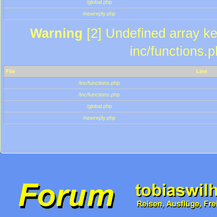
/global.php
/newreply.php
Warning
[2] Undefined array key
inc/functions.
File
Line
/inc/functions.php
/inc/functions.php
/global.php
/newreply.php