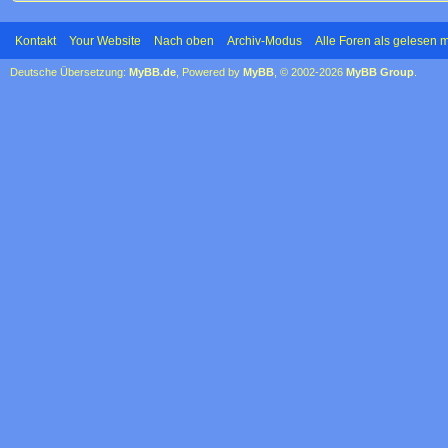
Kontakt
Your Website
Nach oben
Archiv-Modus
Alle Foren als gelesen 
Deutsche Übersetzung:
MyBB.de
, Powered by
MyBB
, © 2002-2026
MyBB Group
.