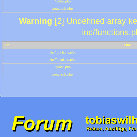
/global.php
/newreply.php
Warning
[2] Undefined array key
inc/functions.
File
Line
/inc/functions.php
/inc/functions.php
/global.php
/newreply.php