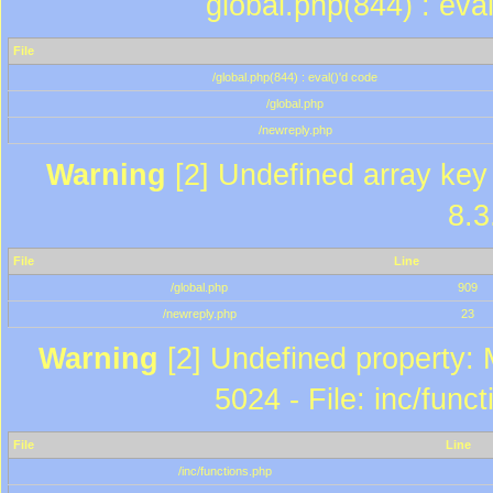
global.php(844) : eva
File
/global.php(844) : eval()'d code
/global.php
/newreply.php
Warning
[2] Undefined array key 
8.3
File
Line
/global.php
909
/newreply.php
23
Warning
[2] Undefined property: 
5024 - File: inc/func
File
Line
/inc/functions.php