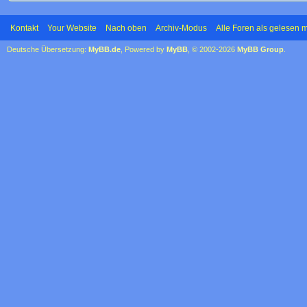
Kontakt
Your Website
Nach oben
Archiv-Modus
Alle Foren als gelesen 
Deutsche Übersetzung:
MyBB.de
, Powered by
MyBB
, © 2002-2026
MyBB Group
.