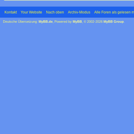
Kontakt
Your Website
Nach oben
Archiv-Modus
Alle Foren als gelesen 
Deutsche Übersetzung:
MyBB.de
, Powered by
MyBB
, © 2002-2026
MyBB Group
.