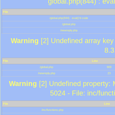
global.php(844) : eva
File
/global.php(844) : eval()'d code
/global.php
/newreply.php
Warning
[2] Undefined array key 
8.3
File
Line
/global.php
909
/newreply.php
23
Warning
[2] Undefined property: 
5024 - File: inc/func
File
Line
/inc/functions.php