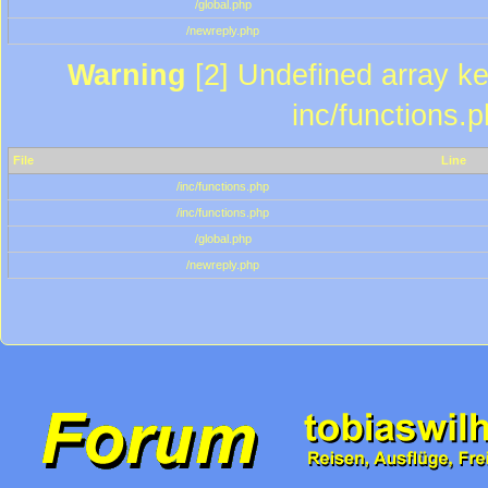
/global.php
/newreply.php
Warning
[2] Undefined array key
inc/functions.
File
Line
/inc/functions.php
/inc/functions.php
/global.php
/newreply.php