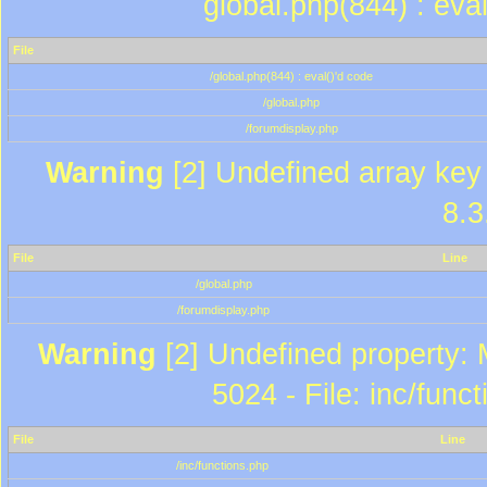
global.php(844) : eva
File
/global.php(844) : eval()'d code
/global.php
/forumdisplay.php
Warning
[2] Undefined array key 
8.3
File
Line
/global.php
/forumdisplay.php
Warning
[2] Undefined property: 
5024 - File: inc/func
File
Line
/inc/functions.php