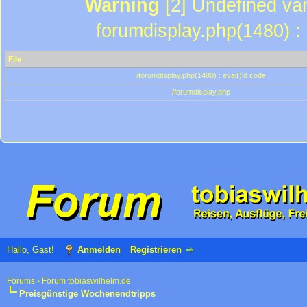
Warning
[2] Undefined var
forumdisplay.php(1480) : 
File
/forumdisplay.php(1480) : eval()'d code
/forumdisplay.php
Hallo, Gast!
Anmelden
Registrieren
Forums
›
Forum tobiaswilhelm.de
Preisgünstige Wochenendtripps